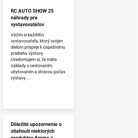
RC AUTO SHOW 25
náhrady pre
vystavovateľov
Vážim si každého
vystavovateľa, ktorý svojim
dielom prispeje k úspešnému
priebehu výstavy.
Uvedomujem si, že máte
náklady s cestovaním,
ubytovaním a stravou počas
výstavy....
Dôležité upozornenie o
stiahnutí niektorých
produktov Ammo z