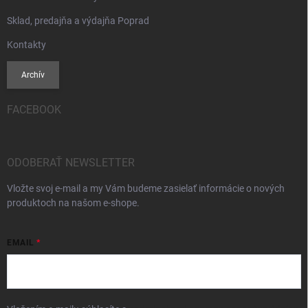
Sklad, predajňa a výdajňa Poprad
Kontakty
Archív
FACEBOOK
ODOBERAŤ NEWSLETTER
Vložte svoj e-mail a my Vám budeme zasielať informácie o nových
produktoch na našom e-shope.
EMAIL