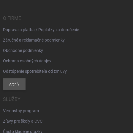
ä
t
i
O FIRME
e
Doprava a platba / Poplatky za doručenie
Záručné a reklamačné podmienky
Obchodné podmienky
Ochrana osobných údajov
Odstúpenie spotrebiteľa od zmluvy
Archív
SLUŽBY
Vernostný program
Zľavy pre školy a CVČ
Často kladené otázky