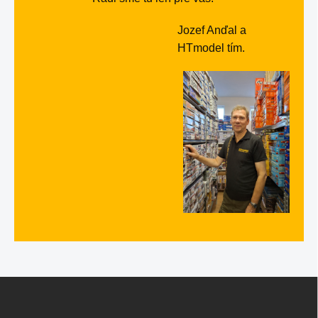
Jozef Anďal a
HTmodel tím.
Z
á
p