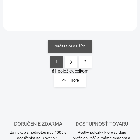
Do košíka
Do košíka
Načítať 24 ďalších
1
3
O
S
v
t
61
položiek celkom
l
r
Hore
á
á
d
n
a
k
c
o
i
e
v
p
a
r
DORUČENIE ZDARMA
DOSTUPNOSŤ TOVARU
n
v
i
Za nákup s hodnotou nad 100€ s
Všetky položky, ktoré sa dajú
k
doručením na Slovensku,
vložiť do košíka máme skladom a