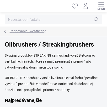
Prejsť
na
obsah
Hľadať
Patinovanie - weathering
Oilbrushers / Streakingbrushers
Skupina produktov STREAKING sa musí aplikovať štetcom vo
vertikálnych líniách, ktoré sa majú premiešať a prepojiť, aby
vytvorli vizuálny dojem nečistôt a špiny.
OILBRUSHER obsahuje vysoko kvalitnú olejovú farbu špeciálne
vyvinutú pre použitie v modelárstve, nariedenú do dokonalej
konzistencie pre aplikáciu priamo z nádobky.
Najpredávanejšie