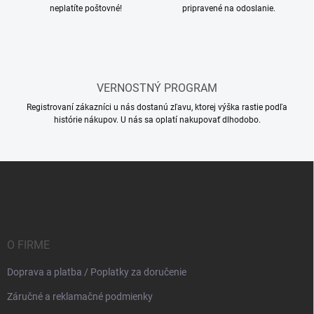
e
y
neplatíte poštovné!
pripravené na odoslanie.
v
ý
p
i
s
u
VERNOSTNÝ PROGRAM
Registrovaní zákazníci u nás dostanú zľavu, ktorej výška rastie podľa
histórie nákupov. U nás sa oplatí nakupovať dlhodobo.
Z
á
p
ä
t
i
O FIRME
e
Doprava a platba / Poplatky za doručenie
Záručné a reklamačné podmienky