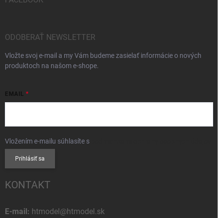
ODOBERAŤ NEWSLETTER
Vložte svoj e-mail a my Vám budeme zasielať informácie o nových
produktoch na našom e-shope.
EMAIL
Vložením e-mailu súhlasíte s
podmienkami ochrany osobných údajov
Prihlásiť sa
KONTAKT
E-mail:
htmodel@htmodel.sk