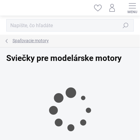
Prejsť
na
obsah
Hľadať
Spaľovacie motory
Sviečky pre modelárske motory