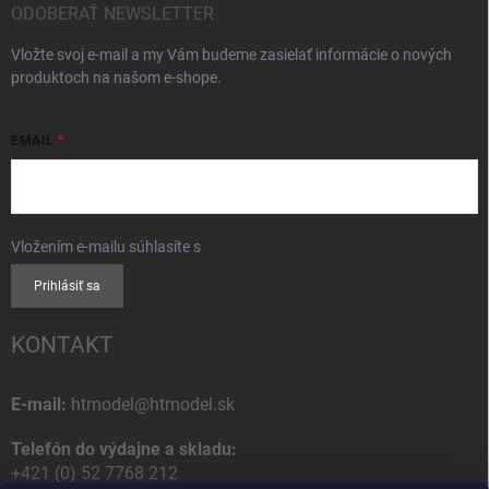
ODOBERAŤ NEWSLETTER
Vložte svoj e-mail a my Vám budeme zasielať informácie o nových
produktoch na našom e-shope.
EMAIL
Vložením e-mailu súhlasíte s
podmienkami ochrany osobných údajov
Prihlásiť sa
KONTAKT
E-mail:
htmodel@htmodel.sk
Telefón do výdajne a skladu:
+421 (0) 52 7768 212