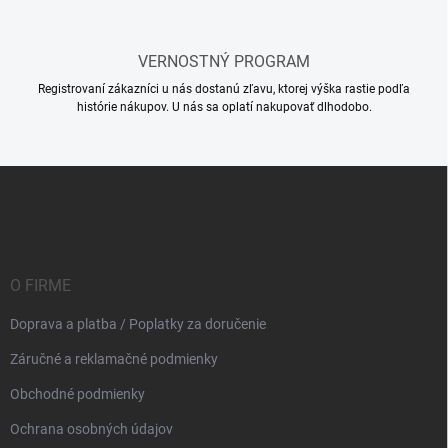
VERNOSTNÝ PROGRAM
Registrovaní zákazníci u nás dostanú zľavu, ktorej výška rastie podľa
histórie nákupov. U nás sa oplatí nakupovať dlhodobo.
Z
á
p
ä
t
i
O FIRME
e
Doprava a platba / Poplatky za doručenie
Záručné a reklamačné podmienky
Obchodné podmienky
Ochrana osobných údajov