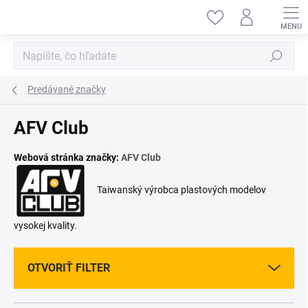
Prejsť
na
obsah
Hľadať
Predávané značky
AFV Club
Webová stránka značky:
AFV Club
Taiwanský výrobca plastových modelov
vysokej kvality.
OTVORIŤ FILTER