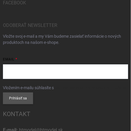
FACEBOOK
ODOBERAŤ NEWSLETTER
Vložte svoj e-mail a my Vám budeme zasielať informácie o nových
produktoch na našom e-shope.
EMAIL
Vložením e-mailu súhlasíte s
podmienkami ochrany osobných údajov
Prihlásiť sa
KONTAKT
E-mail:
htmodel@htmodel.sk