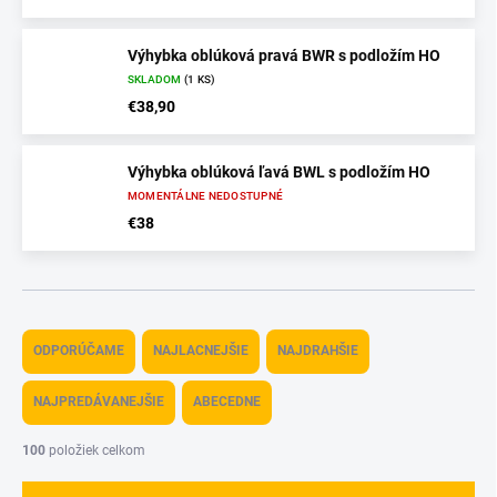
Výhybka oblúková pravá BWR s podložím HO
SKLADOM
(1 KS)
€38,90
Výhybka oblúková ľavá BWL s podložím HO
MOMENTÁLNE NEDOSTUPNÉ
€38
R
a
ODPORÚČAME
NAJLACNEJŠIE
NAJDRAHŠIE
d
e
NAJPREDÁVANEJŠIE
ABECEDNE
n
i
100
položiek celkom
e
p