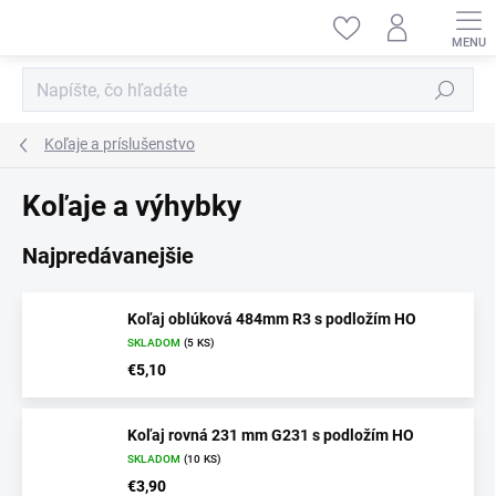
Prejsť
na
obsah
Hľadať
Koľaje a príslušenstvo
Koľaje a výhybky
Najpredávanejšie
Koľaj oblúková 484mm R3 s podložím HO
SKLADOM
(5 KS)
€5,10
Koľaj rovná 231 mm G231 s podložím HO
SKLADOM
(10 KS)
€3,90