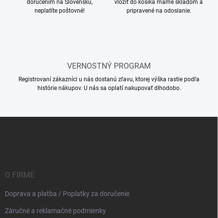
doručením na Slovensku,
vložiť do košíka máme skladom a
i
neplatíte poštovné!
pripravené na odoslanie.
s
u
VERNOSTNÝ PROGRAM
Registrovaní zákazníci u nás dostanú zľavu, ktorej výška rastie podľa
histórie nákupov. U nás sa oplatí nakupovať dlhodobo.
Z
á
p
ä
t
i
O FIRME
e
Doprava a platba / Poplatky za doručenie
Záručné a reklamačné podmienky