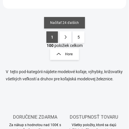
Načítať 24 ďalších
1
5
O
S
v
t
100
položiek celkom
l
r
Hore
á
á
d
n
a
k
c
V
tejto pod-kategórii nájdete modelové koľaje, výhybky, križovatky
o
i
všetkých veľkostí a druhov pre koľajiská modelovej železnice.
e
v
p
a
r
n
v
i
k
e
y
v
DORUČENIE ZDARMA
DOSTUPNOSŤ TOVARU
ý
Za nákup s hodnotou nad 100€ s
Všetky položky, ktoré sa dajú
p