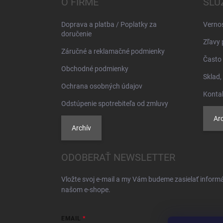
O FIRME
SLU
t
i
Doprava a platba / Poplatky za
Verno
e
doručenie
Zľavy 
Záručné a reklamačné podmienky
Často 
Obchodné podmienky
Sklad,
Ochrana osobných údajov
Konta
Odstúpenie spotrebiteľa od zmluvy
Arc
Archív
ODOBERAŤ NEWSLETTER
Vložte svoj e-mail a my Vám budeme zasielať inform
našom e-shope.
EMAIL