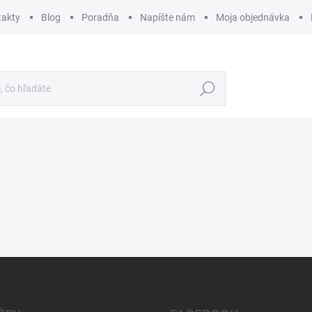
takty
Blog
Poradňa
Napíšte nám
Moja objednávka
Hľadať