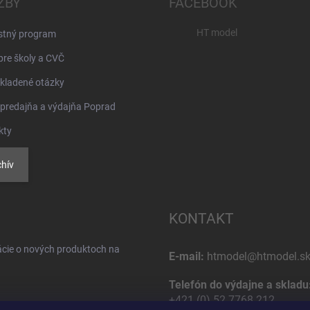
ŽBY
FACEBOOK
HT model
stný program
pre školy a CVČ
kladené otázky
 predajňa a výdajňa Poprad
kty
hív
KONTAKT
ácie o nových produktoch na
E-mail:
htmodel@htmodel.s
Telefón do výdajne a skladu
+421 (0) 52 7768 212