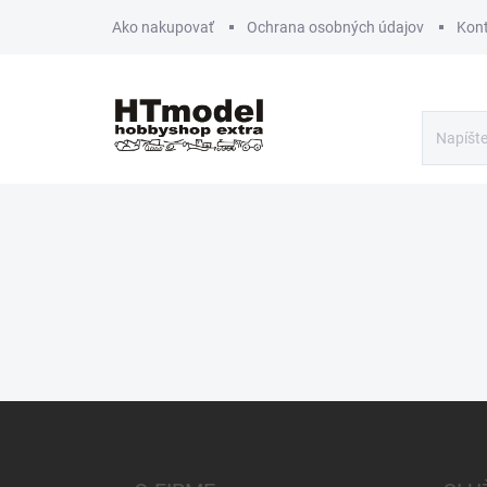
Prejsť
Ako nakupovať
Ochrana osobných údajov
Kon
na
obsah
Z
á
p
ä