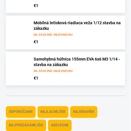
€1
Mobilná letisková riadiaca veža 1/12 stavba na
zákazku
NA ZÁVÄZNÚ OBJEDNÁVKU
€1
Samohybná húfnica 155mm EVA 6x6 M3 1/14 -
stavba na zákazku
NA ZÁVÄZNÚ OBJEDNÁVKU
€1
R
a
ODPORÚČAME
NAJLACNEJŠIE
NAJDRAHŠIE
d
e
NAJPREDÁVANEJŠIE
ABECEDNE
n