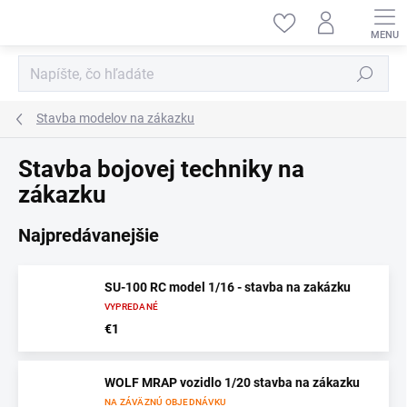
Prejsť
na
obsah
Hľadať
Stavba modelov na zákazku
Stavba bojovej techniky na
zákazku
Najpredávanejšie
SU-100 RC model 1/16 - stavba na zakázku
VYPREDANÉ
€1
WOLF MRAP vozidlo 1/20 stavba na zákazku
NA ZÁVÄZNÚ OBJEDNÁVKU