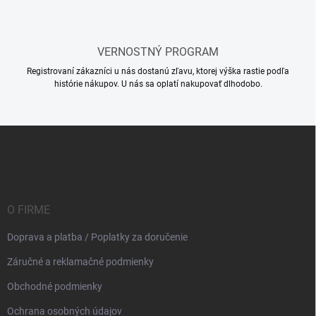
VERNOSTNÝ PROGRAM
Registrovaní zákazníci u nás dostanú zľavu, ktorej výška rastie podľa
histórie nákupov. U nás sa oplatí nakupovať dlhodobo.
Z
á
p
ä
t
i
O FIRME
e
Doprava a platba / Poplatky za doručenie
Záručné a reklamačné podmienky
Obchodné podmienky
Ochrana osobných údajov