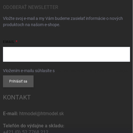
ODOBERAŤ NEWSLETTER
Vložte svoj e-mail a my Vám budeme zasielať informácie o nových
produktoch na našom e-shope.
EMAIL
Vložením e-mailu súhlasíte s
podmienkami ochrany osobných údajov
Prihlásiť sa
KONTAKT
E-mail:
htmodel@htmodel.sk
Telefón do výdajne a skladu:
+421 (0) 52 7768 212