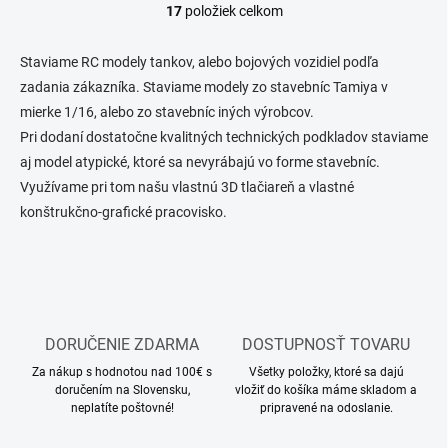
17
položiek celkom
O
v
l
Staviame RC modely tankov, alebo bojových vozidiel podľa
á
zadania zákazníka. Staviame modely zo stavebníc Tamiya v
d
mierke 1/16, alebo zo stavebníc iných výrobcov.
a
c
Pri dodaní dostatočne kvalitných technických podkladov staviame
i
aj model atypické, ktoré sa nevyrábajú vo forme stavebníc.
e
Využívame pri tom našu vlastnú 3D tlačiareň a vlastné
p
r
konštrukčno-grafické pracovisko.
v
k
y
v
ý
p
i
DORUČENIE ZDARMA
DOSTUPNOSŤ TOVARU
s
Za nákup s hodnotou nad 100€ s
Všetky položky, ktoré sa dajú
u
doručením na Slovensku,
vložiť do košíka máme skladom a
neplatíte poštovné!
pripravené na odoslanie.