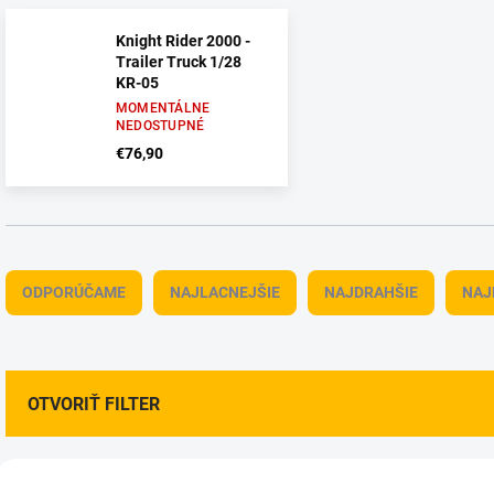
Knight Rider 2000 -
Trailer Truck 1/28
KR-05
MOMENTÁLNE
NEDOSTUPNÉ
€76,90
R
a
ODPORÚČAME
NAJLACNEJŠIE
NAJDRAHŠIE
NAJ
d
e
n
i
e
OTVORIŤ FILTER
p
r
V
o