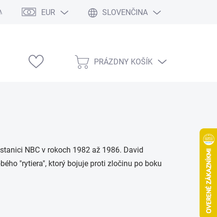
EUR
SLOVENČINA
Modelárske výstavy
PRÁZDNY KOŠÍK
NÁKUPNÝ
KOŠÍK
na stanici NBC v rokoch 1982 až 1986. David
ho "rytiera", ktorý bojuje proti zločinu po boku