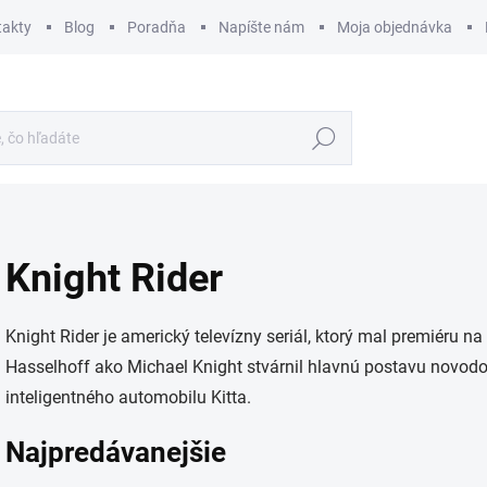
takty
Blog
Poradňa
Napíšte nám
Moja objednávka
Hľadať
Knight Rider
Knight Rider je americký televízny seriál, ktorý mal premiéru 
Hasselhoff ako Michael Knight stvárnil hlavnú postavu novodobé
inteligentného automobilu Kitta.
Najpredávanejšie