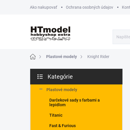
Prejsť
Ako nakupovať
Ochrana osobných údajov
Kon
na
obsah
Domov
Plastové modely
Knight Rider
B
Kategórie
o
Preskočiť
č
kategórie
n
Plastové modely
ý
Darčekové sady s farbami a
p
lepidlom
a
n
Titanic
e
Fast & Furious
l