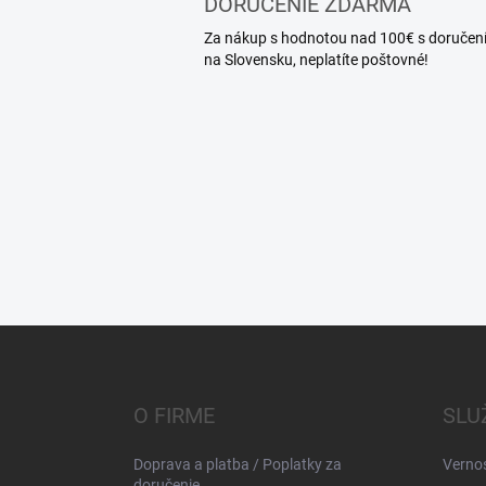
DORUČENIE ZDARMA
Za nákup s hodnotou nad 100€ s doručen
na Slovensku, neplatíte poštovné!
Z
á
p
ä
O FIRME
SLU
t
i
Doprava a platba / Poplatky za
Verno
e
doručenie