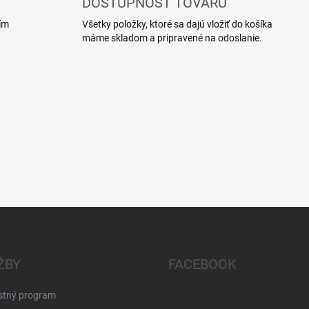
DOSTUPNOSŤ TOVARU
ím
Všetky položky, ktoré sa dajú vložiť do košíka
máme skladom a pripravené na odoslanie.
ŽBY
FACEBOOK
stný program