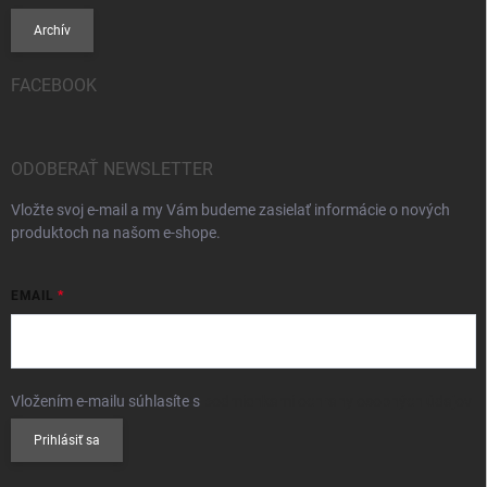
Archív
FACEBOOK
ODOBERAŤ NEWSLETTER
Vložte svoj e-mail a my Vám budeme zasielať informácie o nových
produktoch na našom e-shope.
EMAIL
Vložením e-mailu súhlasíte s
podmienkami ochrany osobných údajov
Prihlásiť sa