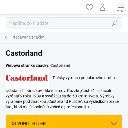
Prejsť
na
obsah
Hľadať
Predávané značky
Castorland
Webová stránka značky:
Castorland
Poľský výrobca populárneho druhu
skladacích obrázkov - hlavolamov. Puzzle „Castor“ sa začali
vyrábať v roku 1989 a vyvážajú sa do 50 krajín sveta. Výrobky
vyrábané pod značkou „Castorland Puzzle“, sú výsledkom práce
ľudí, ktorí majú spoločnú vášeň a profesionalitu.
OTVORIŤ FILTER