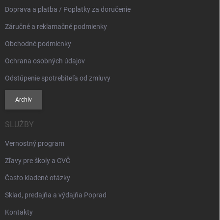
e
k
Doprava a platba / Poplatky za doručenie
y
v
Záručné a reklamačné podmienky
ý
p
Obchodné podmienky
i
s
Ochrana osobných údajov
u
Odstúpenie spotrebiteľa od zmluvy
Archív
SLUŽBY
Vernostný program
Zľavy pre školy a CVČ
Často kladené otázky
Sklad, predajňa a výdajňa Poprad
Kontakty