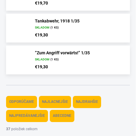
€19,70
Tankabwehr, 1918 1/35
SKLADOM
(1 KS)
€19,30
”Zum Angriff vorwärts!” 1/35
SKLADOM
(1 KS)
€19,30
R
a
ODPORÚČAME
NAJLACNEJŠIE
NAJDRAHŠIE
d
e
NAJPREDÁVANEJŠIE
ABECEDNE
n
i
37
položiek celkom
e