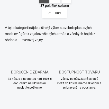
O
S
v
t
37
položiek celkom
l
r
Hore
á
á
d
n
a
k
c
V tejto kategórii nájdete široký výber stavebníc plastových
o
i
modelov figúrok vojakov všetkých armád a všetkých bojísk z
e
v
obdobia 1. svetovej vojny.
p
a
r
n
v
i
k
e
y
v
ý
DORUČENIE ZDARMA
DOSTUPNOSŤ TOVARU
p
i
Za nákup s hodnotou nad 100€ s
Všetky položky, ktoré sa dajú
s
doručením na Slovensku,
vložiť do košíka máme skladom a
u
neplatíte poštovné!
pripravené na odoslanie.