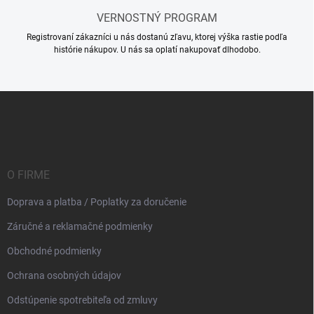
VERNOSTNÝ PROGRAM
Registrovaní zákazníci u nás dostanú zľavu, ktorej výška rastie podľa
histórie nákupov. U nás sa oplatí nakupovať dlhodobo.
Z
á
p
ä
t
i
O FIRME
e
Doprava a platba / Poplatky za doručenie
Záručné a reklamačné podmienky
Obchodné podmienky
Ochrana osobných údajov
Odstúpenie spotrebiteľa od zmluvy