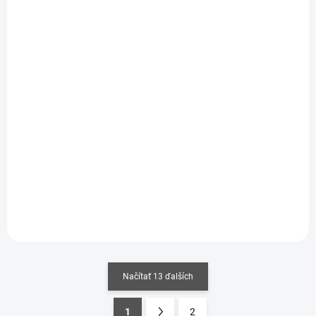
SKLADOM
SKLADOM
(2 KS)
(1 KS)
Brewster Body Shield,
Italian Infantry in
US Infantry 1/35
armor WW1 1/35
€16,70
€13,80
€13,58 bez DPH
€11,22 bez DPH
Do košíka
Do košíka
Načítať 13 ďalších
1
2