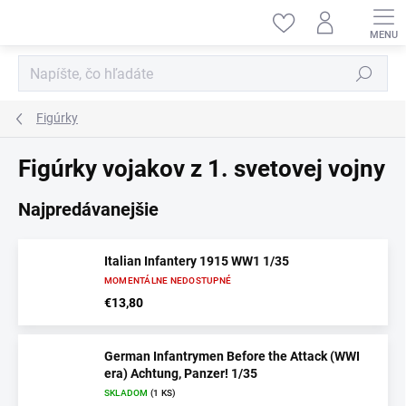
Prejsť
na
obsah
Hľadať
Figúrky
Figúrky vojakov z 1. svetovej vojny
Najpredávanejšie
Italian Infantery 1915 WW1 1/35
MOMENTÁLNE NEDOSTUPNÉ
€13,80
German Infantrymen Before the Attack (WWI
era) Achtung, Panzer! 1/35
SKLADOM
(1 KS)