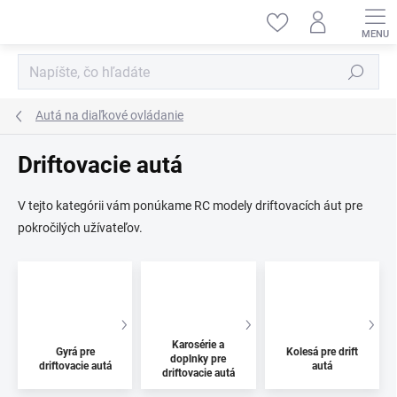
Prejsť
na
obsah
Hľadať
Autá na diaľkové ovládanie
Driftovacie autá
V tejto kategórii vám ponúkame RC modely driftovacích áut pre
pokročilých užívateľov.
Karosérie a
Gyrá pre
Kolesá pre drift
doplnky pre
driftovacie autá
autá
driftovacie autá