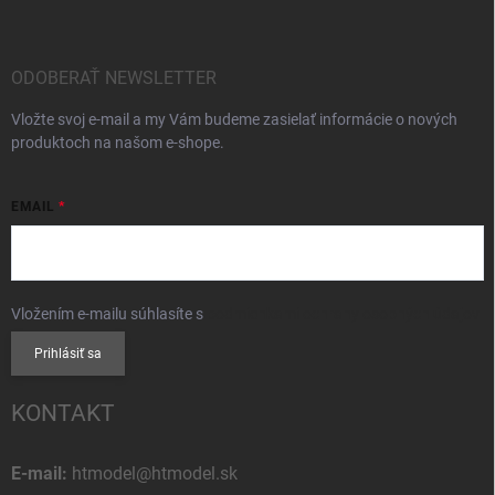
ODOBERAŤ NEWSLETTER
Vložte svoj e-mail a my Vám budeme zasielať informácie o nových
produktoch na našom e-shope.
EMAIL
Vložením e-mailu súhlasíte s
podmienkami ochrany osobných údajov
Prihlásiť sa
KONTAKT
E-mail:
htmodel@htmodel.sk