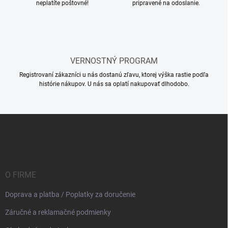
neplatíte poštovné!
pripravené na odoslanie.
r
v
k
y
v
ý
VERNOSTNÝ PROGRAM
p
i
Registrovaní zákazníci u nás dostanú zľavu, ktorej výška rastie podľa
s
histórie nákupov. U nás sa oplatí nakupovať dlhodobo.
u
Z
á
p
ä
t
i
O FIRME
e
Doprava a platba / Poplatky za doručenie
Záručné a reklamačné podmienky