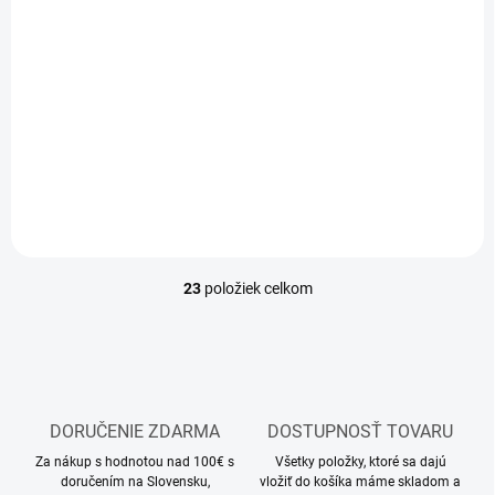
Toyota Supra Drift
Spec TT-02D 1/10 KIT
€183,50
€149,19 bez DPH
Do košíka
23
položiek celkom
O
v
l
á
d
a
c
DORUČENIE ZDARMA
DOSTUPNOSŤ TOVARU
i
Za nákup s hodnotou nad 100€ s
e
Všetky položky, ktoré sa dajú
doručením na Slovensku,
vložiť do košíka máme skladom a
p