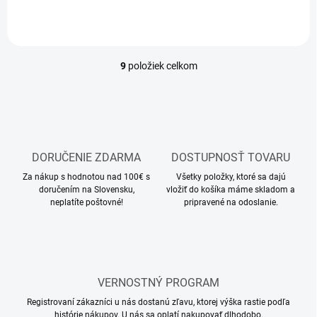
9
položiek celkom
O
v
l
á
d
a
c
DORUČENIE ZDARMA
DOSTUPNOSŤ TOVARU
i
Za nákup s hodnotou nad 100€ s
e
Všetky položky, ktoré sa dajú
doručením na Slovensku,
vložiť do košíka máme skladom a
p
neplatíte poštovné!
pripravené na odoslanie.
r
v
k
y
v
ý
VERNOSTNÝ PROGRAM
p
i
Registrovaní zákazníci u nás dostanú zľavu, ktorej výška rastie podľa
s
histórie nákupov. U nás sa oplatí nakupovať dlhodobo.