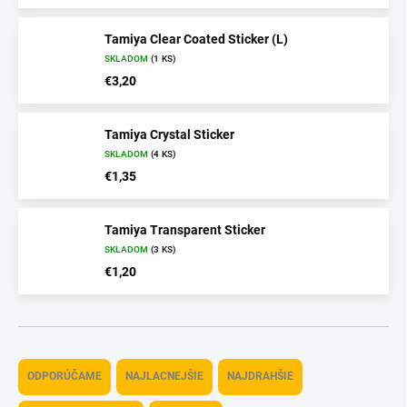
Tamiya Clear Coated Sticker (L)
SKLADOM
(1 KS)
€3,20
Tamiya Crystal Sticker
SKLADOM
(4 KS)
€1,35
Tamiya Transparent Sticker
SKLADOM
(3 KS)
€1,20
R
a
ODPORÚČAME
NAJLACNEJŠIE
NAJDRAHŠIE
d