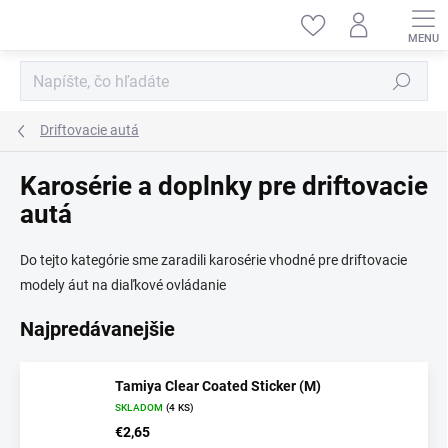
Prejsť
na
obsah
Hľadať
Driftovacie autá
Karosérie a doplnky pre driftovacie
autá
Do tejto kategórie sme zaradili karosérie vhodné pre driftovacie
modely áut na diaľkové ovládanie
Najpredávanejšie
Tamiya Clear Coated Sticker (M)
SKLADOM
(4 KS)
€2,65