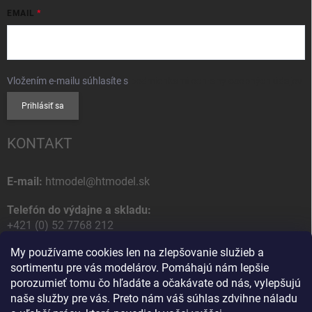
EMAIL
Vložením e-mailu súhlasíte s
podmienkami ochrany osobných údajov
Prihlásiť sa
KONTAKT
E-mail:
htmodel@htmodel.sk
Telefón do výdajne a skladu:
+421 (0) 52 7768 212
My používame cookies len na zlepšovanie služieb a
Poštová / Odberná adresa:
sortimentu pre vás modelárov. Pomáhajú nám lepšie
HT model
porozumieť tomu čo hľadáte a očakávate od nás, vylepšujú
Na letisko 49
naše služby pre vás. Preto nám váš súhlas zdvihne náladu
058 01 Poprad