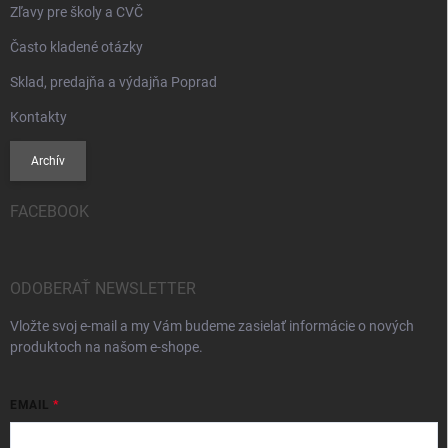
Zľavy pre školy a CVČ
Často kladené otázky
Sklad, predajňa a výdajňa Poprad
Kontakty
Archív
FACEBOOK
ODOBERAŤ NEWSLETTER
Vložte svoj e-mail a my Vám budeme zasielať informácie o nových
produktoch na našom e-shope.
EMAIL