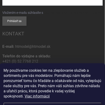
Vložením e-mailu súhlasíte s
podmienkami ochrany osobných údajov
Prihlásiť sa
KONTAKT
E-mail:
htmodel@htmodel.sk
Telefón do výdajne a skladu:
+421 (0) 52 7768 212
My používame cookies len na zlepšovanie služieb a
Poštová / Odberná adresa:
sortimentu pre vás modelárov. Pomáhajú nám lepšie
HT model
porozumieť tomu čo hľadáte a očakávate od nás, vylepšujú
Na letisko 49
naše služby pre vás. Preto nám váš súhlas zdvihne náladu
058 01 Poprad
a uľahčí prácu, ktorá povedie k vašej vyššej
Slovenská Republika
spokojnosti.
Viac informácií