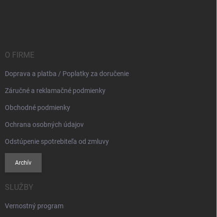
Z
p
a
á
r
n
p
v
i
ä
k
e
t
y
v
i
O FIRME
ý
e
p
Doprava a platba / Poplatky za doručenie
i
s
Záručné a reklamačné podmienky
u
Obchodné podmienky
Ochrana osobných údajov
Odstúpenie spotrebiteľa od zmluvy
Archív
SLUŽBY
Vernostný program