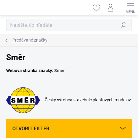
Prejsť
na
obsah
Hľadať
Predávané značky
Směr
Webová stránka značky:
Směr
Český výrobca stavebníc plastových modelov.
OTVORIŤ FILTER