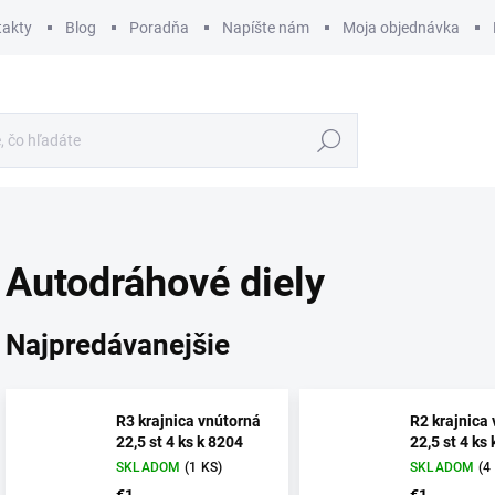
takty
Blog
Poradňa
Napíšte nám
Moja objednávka
Hľadať
Autodráhové diely
Najpredávanejšie
R3 krajnica vnútorná
R2 krajnica
22,5 st 4 ks k 8204
22,5 st 4 ks
SKLADOM
(1 KS)
SKLADOM
(4