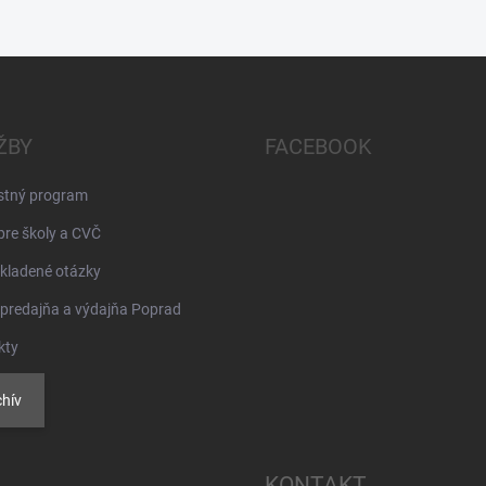
ŽBY
FACEBOOK
stný program
pre školy a CVČ
kladené otázky
 predajňa a výdajňa Poprad
kty
hív
KONTAKT