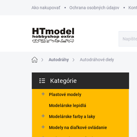
Prejsť
Ako nakupovať
Ochrana osobných údajov
Kon
na
obsah
Domov
Autodráhy
Autodráhové diely
B
Kategórie
o
Preskočiť
č
kategórie
n
Plastové modely
ý
Modelárske lepidlá
p
a
Modelárske farby a laky
n
Modely na diaľkové ovládanie
e
l