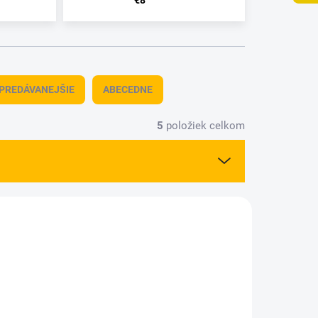
€8
PREDÁVANEJŠIE
ABECEDNE
5
položiek celkom
AKCIA
C8201
SCAL-C8234
VÝPREDAJ