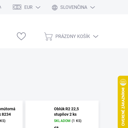
EUR
SLOVENČINA
Modelárske výstavy
PRÁZDNY KOŠÍK
NÁKUPNÝ
KOŠÍK
 vnútorná
Oblúk R2 22,5
 k 8234
stupňov 2 ks
 KS)
SKLADOM
(1 KS)