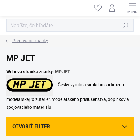
Prejsť
na
obsah
Hľadať
Predávané značky
MP JET
Webová stránka značky:
MP JET
Český výrobca širokého sortimentu
modelárskej "bižutérie", modelárskeho príslušenstva, doplnkov a
spojovacieho materiálu.
OTVORIŤ FILTER