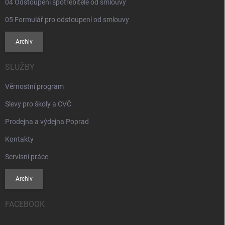
u
04 Odstoupení spotřebitele od smlouvy
05 Formulář pro odstoupení od smlouvy
Archiv
SLUŽBY
Věrnostní program
Slevy pro školy a CVČ
Prodejna a výdejna Poprad
Kontakty
Servisní práce
Archiv
FACEBOOK