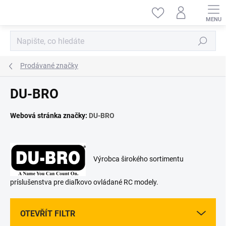
Přejít
na
obsah
Hledat
Prodávané značky
DU-BRO
Webová stránka značky:
DU-BRO
Výrobca širokého sortimentu
príslušenstva pre diaľkovo ovládané RC modely.
OTEVŘÍT FILTR