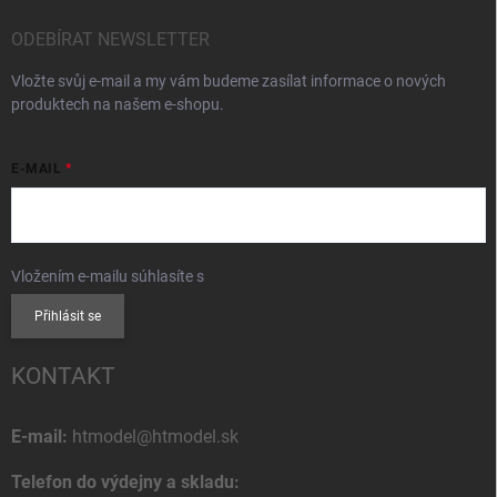
ODEBÍRAT NEWSLETTER
Vložte svůj e-mail a my vám budeme zasílat informace o nových
produktech na našem e-shopu.
E-MAIL
Vložením e-mailu súhlasíte s
podmienkami ochrany osobných údajov
Přihlásit se
KONTAKT
E-mail:
htmodel@htmodel.sk
Telefon do výdejny a skladu: