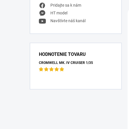
Pridajte sa k nám
HT model
Navštívte náš kanál
HODNOTENIE TOVARU
CROMWELL MK. IV CRUISER 1/35