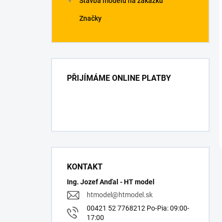
Stavba modelů na zakázku
Značky
PŘIJÍMÁME ONLINE PLATBY
KONTAKT
Ing. Jozef Anďal - HT model
htmodel
@
htmodel.sk
00421 52 7768212 Po-Pia: 09:00-
17:00