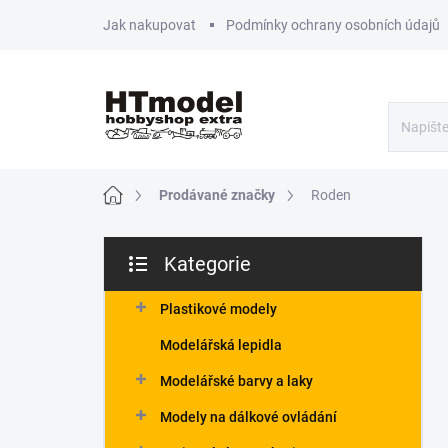
Přejít
Jak nakupovat
Podmínky ochrany osobních údajů
na
obsah
Domů
Prodávané značky
Roden
P
Kategorie
o
Přeskočit
s
kategorie
t
Plastikové modely
r
Modelářská lepidla
a
n
Modelářské barvy a laky
n
Modely na dálkové ovládání
í
p