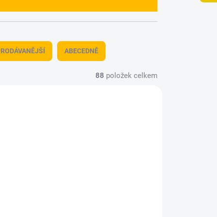
RODÁVANĚJŠÍ
ABECEDNĚ
88
položek celkem
6-06
7510700-46
TUPNÉ
MOMENTÁLNĚ NEDOSTUPNÉ
An-12BK-PPS 1/72