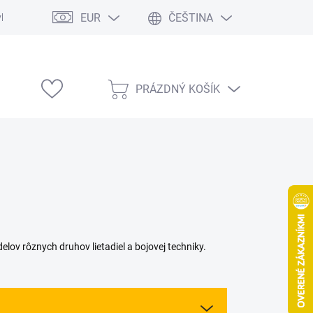
EUR
ČEŠTINA
vka
Modelárske výstavy
PRÁZDNÝ KOŠÍK
NÁKUPNÍ
KOŠÍK
ov rôznych druhov lietadiel a bojovej techniky.