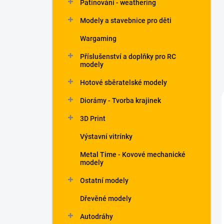
Patinování - weathering
a
n
Modely a stavebnice pro děti
e
Wargaming
l
Příslušenství a doplňky pro RC
modely
Hotové sběratelské modely
Diorámy - Tvorba krajinek
3D Print
Výstavní vitrínky
Metal Time - Kovové mechanické
modely
Ostatní modely
Dřevěné modely
Autodráhy