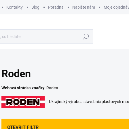
Kontakty
Blog
Poradna
Napište nám
Moje objedná
Hledat
Roden
Webová stránka značky:
Roden
Ukrajinský výrobca stavebníc plastových model
OTEVŘÍT FILTR