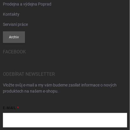
Prodejna a výdejna Poprad
Kontakty
Servisní práce
Archiv
FACEBOOK
ODEBÍRAT NEWSLETTER
Vložte svůj e-mail a my vám budeme zasílat informace o nových
produktech na našem e-shopu.
E-MAIL