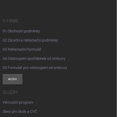
v
n
p
k
í
a
y
t
v
ý
í
O FIRMĚ
p
i
01 Obchodní podmínky
s
u
02 Záruční a reklamační podmínky
03 Reklamační formulář
04 Odstoupení spotřebitele od smlouvy
05 Formulář pro odstoupení od smlouvy
Archiv
SLUŽBY
Věrnostní program
Slevy pro školy a CVČ