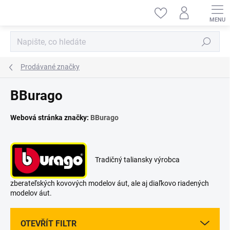
Přejít
na
obsah
Hledat
Prodávané značky
BBurago
Webová stránka značky:
BBurago
Tradičný taliansky výrobca
zberateľských kovových modelov áut, ale aj diaľkovo riadených
modelov áut.
OTEVŘÍT FILTR