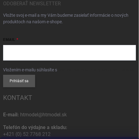
ODOBERAŤ NEWSLETTER
Vložte svoj e-mail a my Vám budeme zasielať informácie o nových
produktoch na našom e-shope.
EMAIL
Vložením e-mailu súhlasíte s
podmienkami ochrany osobných údajov
Prihlásiť sa
KONTAKT
E-mail:
htmodel@htmodel.sk
Telefón do výdajne a skladu:
+421 (0) 52 7768 212