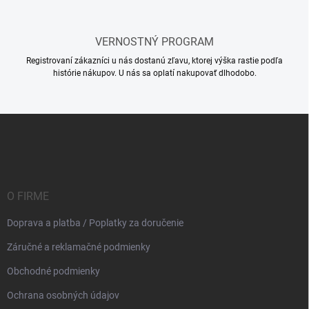
i
s
u
VERNOSTNÝ PROGRAM
Registrovaní zákazníci u nás dostanú zľavu, ktorej výška rastie podľa
histórie nákupov. U nás sa oplatí nakupovať dlhodobo.
Z
á
p
ä
t
i
O FIRME
e
Doprava a platba / Poplatky za doručenie
Záručné a reklamačné podmienky
Obchodné podmienky
Ochrana osobných údajov