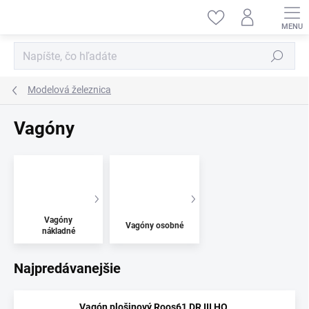
Prejsť
na
obsah
Hľadať
Modelová železnica
Vagóny
Vagóny
Vagóny osobné
nákladné
Najpredávanejšie
Vagón plošinový Roos61 DR III HO