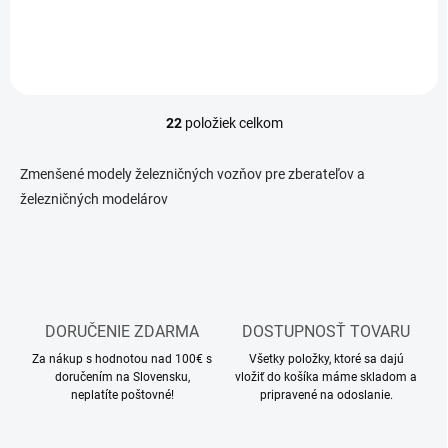
22
položiek celkom
O
v
l
Zmenšené modely železničných vozňov pre zberateľov a
á
železničných modelárov
d
a
c
i
e
p
r
DORUČENIE ZDARMA
DOSTUPNOSŤ TOVARU
v
k
Za nákup s hodnotou nad 100€ s
Všetky položky, ktoré sa dajú
y
doručením na Slovensku,
vložiť do košíka máme skladom a
v
neplatíte poštovné!
pripravené na odoslanie.
ý
p