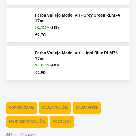
Farba Vallejo Model Air - Grey Green RLM74
17ml
SKLADOM
(2 KS)
€2,70
Farba Vallejo Model Air - Light Blue RLM76
17ml
SKLADOM
(4 KS)
€2,90
R
a
ODPORÚČAME
NAJLACNEJŠIE
NAJDRAHŠIE
d
e
NAJPREDÁVANEJŠIE
ABECEDNE
n
i
246
položiek celkom