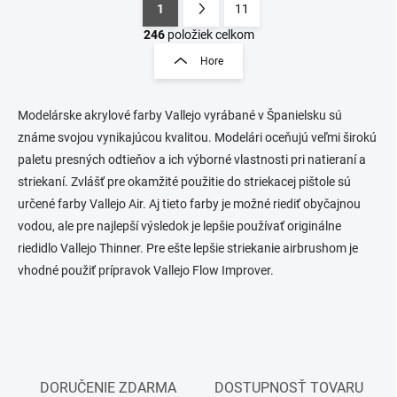
1
11
O
S
v
t
246
položiek celkom
l
r
Hore
á
á
d
n
a
k
c
Modelárske akrylové farby Vallejo vyrábané v Španielsku sú
o
i
známe svojou vynikajúcou kvalitou. Modelári oceňujú veľmi širokú
e
v
paletu presných odtieňov a ich výborné vlastnosti pri natieraní a
p
a
striekaní. Zvlášť pre okamžité použitie do striekacej pištole sú
r
n
v
určené farby Vallejo Air. Aj tieto farby je možné riediť obyčajnou
i
k
vodou, ale pre najlepší výsledok je lepšie používať originálne
e
y
riedidlo Vallejo Thinner. Pre ešte lepšie striekanie airbrushom je
v
ý
vhodné použiť prípravok Vallejo Flow Improver.
p
i
s
u
DORUČENIE ZDARMA
DOSTUPNOSŤ TOVARU