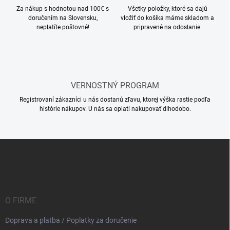
Za nákup s hodnotou nad 100€ s
Všetky položky, ktoré sa dajú
doručením na Slovensku,
vložiť do košíka máme skladom a
neplatíte poštovné!
pripravené na odoslanie.
VERNOSTNÝ PROGRAM
Registrovaní zákazníci u nás dostanú zľavu, ktorej výška rastie podľa
histórie nákupov. U nás sa oplatí nakupovať dlhodobo.
Z
á
p
ä
t
i
O FIRME
e
Doprava a platba / Poplatky za doručenie