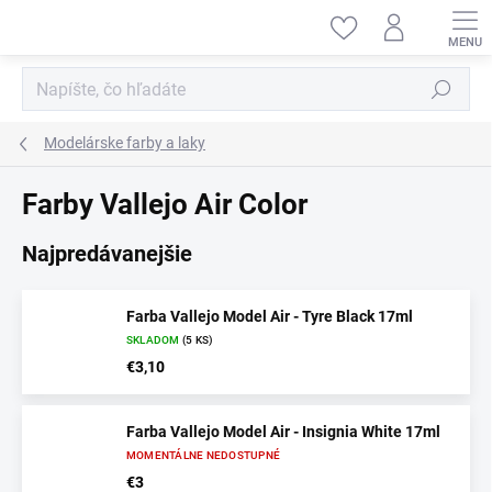
Prejsť
na
obsah
Hľadať
Modelárske farby a laky
Farby Vallejo Air Color
Najpredávanejšie
Farba Vallejo Model Air - Tyre Black 17ml
SKLADOM
(5 KS)
€3,10
Farba Vallejo Model Air - Insignia White 17ml
MOMENTÁLNE NEDOSTUPNÉ
€3