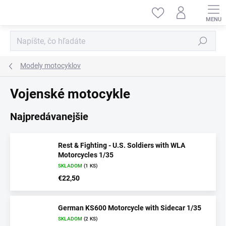
Prejsť
na
obsah
Hľadať
Modely motocyklov
Vojenské motocykle
Najpredávanejšie
Rest & Fighting - U.S. Soldiers with WLA
Motorcycles 1/35
SKLADOM
(1 KS)
€22,50
German KS600 Motorcycle with Sidecar 1/35
SKLADOM
(2 KS)