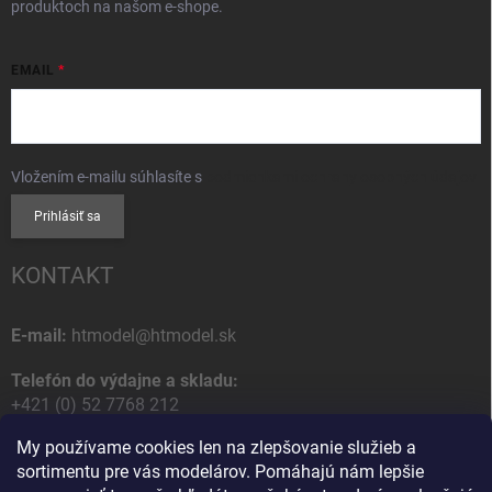
produktoch na našom e-shope.
EMAIL
Vložením e-mailu súhlasíte s
podmienkami ochrany osobných údajov
Prihlásiť sa
KONTAKT
E-mail:
htmodel@htmodel.sk
Telefón do výdajne a skladu:
+421 (0) 52 7768 212
My používame cookies len na zlepšovanie služieb a
Poštová / Odberná adresa:
sortimentu pre vás modelárov. Pomáhajú nám lepšie
HT model