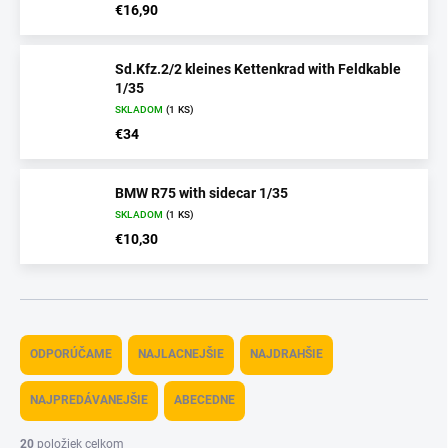
€16,90
Sd.Kfz.2/2 kleines Kettenkrad with Feldkable
1/35
SKLADOM
(1 KS)
€34
BMW R75 with sidecar 1/35
SKLADOM
(1 KS)
€10,30
R
a
ODPORÚČAME
NAJLACNEJŠIE
NAJDRAHŠIE
d
e
NAJPREDÁVANEJŠIE
ABECEDNE
n
i
20
položiek celkom