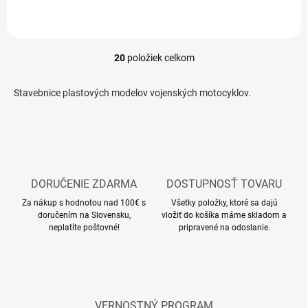
20
položiek celkom
O
v
l
Stavebnice plastových modelov vojenských motocyklov.
á
d
a
c
i
e
p
DORUČENIE ZDARMA
DOSTUPNOSŤ TOVARU
r
Za nákup s hodnotou nad 100€ s
Všetky položky, ktoré sa dajú
v
doručením na Slovensku,
vložiť do košíka máme skladom a
k
neplatíte poštovné!
pripravené na odoslanie.
y
v
ý
p
i
s
VERNOSTNÝ PROGRAM