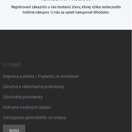
u
Registrovaní zákazníci u nás dostanú zľavu, ktorej výška rastie podľa
histórie nákupov. U nás sa oplatí nakupovať dlhodobo.
Z
á
p
ä
t
i
O FIRME
e
Doprava a platba / Poplatky za doručenie
Záručné a reklamačné podmienky
Obchodné podmienky
Ochrana osobných údajov
Odstúpenie spotrebiteľa od zmluvy
Archív