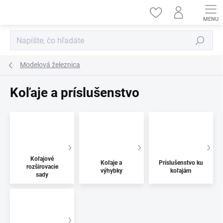
Prejsť
na
obsah
Hľadať
Modelová železnica
Koľaje a príslušenstvo
Koľajové
Koľaje a
Príslušenstvo ku
rozširovacie
výhybky
koľajám
sady