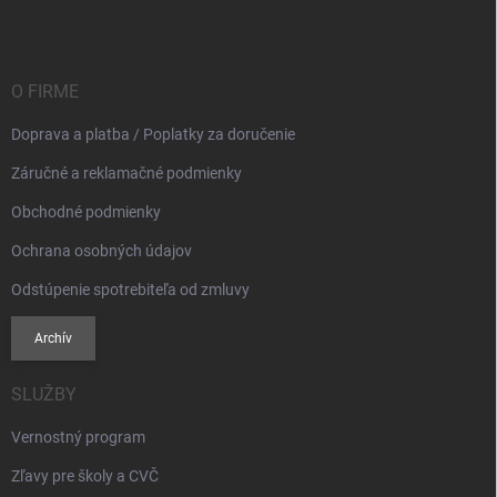
p
ä
t
i
O FIRME
e
Doprava a platba / Poplatky za doručenie
Záručné a reklamačné podmienky
Obchodné podmienky
Ochrana osobných údajov
Odstúpenie spotrebiteľa od zmluvy
Archív
SLUŽBY
Vernostný program
Zľavy pre školy a CVČ