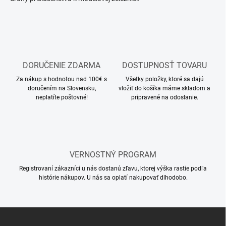
e
v
p
a
r
n
v
i
k
e
y
v
DORUČENIE ZDARMA
DOSTUPNOSŤ TOVARU
ý
Za nákup s hodnotou nad 100€ s
Všetky položky, ktoré sa dajú
p
doručením na Slovensku,
vložiť do košíka máme skladom a
i
neplatíte poštovné!
pripravené na odoslanie.
s
u
VERNOSTNÝ PROGRAM
Registrovaní zákazníci u nás dostanú zľavu, ktorej výška rastie podľa
histórie nákupov. U nás sa oplatí nakupovať dlhodobo.
Z
á