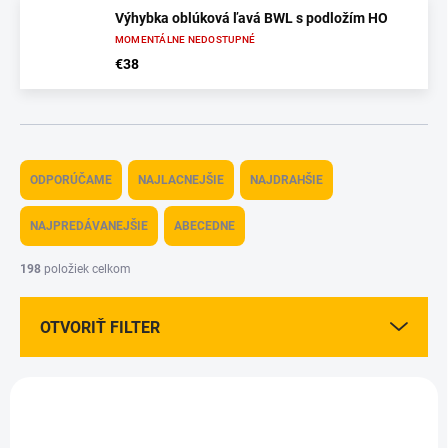
Výhybka oblúková ľavá BWL s podložím HO
MOMENTÁLNE NEDOSTUPNÉ
€38
R
a
ODPORÚČAME
NAJLACNEJŠIE
NAJDRAHŠIE
d
e
NAJPREDÁVANEJŠIE
ABECEDNE
n
i
198
položiek celkom
e
p
OTVORIŤ FILTER
r
o
d
V
u
ý
VÝPREDAJ
k
p
t