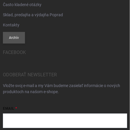
Často kladené otázky
Sklad, predajňa a výdajňa Poprad
Kontakty
Archív
FACEBOOK
ODOBERAŤ NEWSLETTER
Vložte svoj e-mail a my Vám budeme zasielať informácie o nových
produktoch na našom e-shope.
EMAIL