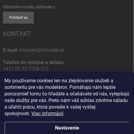
Vložením e-mailu súhlasíte s
podmienkami ochrany osobných údajov
Prihlásiť sa
KONTAKT
E-mail:
htmodel@htmodel.sk
Telefón do výdajne a skladu:
+421 (0) 52 7768 212
My používame cookies len na zlepšovanie služieb a
Poštová / Odberná adresa:
sortimentu pre vás modelárov. Pomáhajú nám lepšie
HT model
porozumieť tomu čo hľadáte a očakávate od nás, vylepšujú
Na letisko 49
naše služby pre vás. Preto nám váš súhlas zdvihne náladu
058 01 Poprad
a uľahčí prácu, ktorá povedie k vašej vyššej
Slovenská Republika
spokojnosti.
Viac informácií
Nastavenie