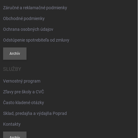
v
Záručné a reklamačné podmienky
ý
p
Obchodné podmienky
i
s
Ochrana osobných údajov
u
Odstúpenie spotrebiteľa od zmluvy
Archív
SLUŽBY
Vernostný program
Zľavy pre školy a CVČ
Často kladené otázky
Sklad, predajňa a výdajňa Poprad
Kontakty
Archív