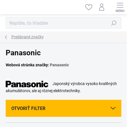
Prejsť
na
obsah
Hľadať
Predávané značky
Panasonic
Webová stránka značky:
Panasonic
Japonský výrobca vysoko kvalitných
akumulátorov, ale aj rôznej elektrotechniky.
OTVORIŤ FILTER