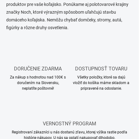
produktov pre vaše koľajisko. Ponúkame aj polotovarové krajiny
značky Noch, ktoré výrazným spôsobom uľahčujú stavbu
domáceho koľajiska. Nemôžu chybať domčeky, stromy, autá,
figúrky a rôzne druhy osvetlenia.
DORUČENIE ZDARMA
DOSTUPNOSŤ TOVARU
Za nákup s hodnotou nad 100€ s
Všetky položky, ktoré sa dajú
doručením na Slovensku,
vložiť do košíka máme skladom a
neplatíte poštovné!
pripravené na odoslanie.
VERNOSTNÝ PROGRAM
Registrovaní zákazníci u nás dostanú zľavu, ktorej výška rastie podľa
histórie nákupov. U nás sa oplatí nakupovať dlhodobo.