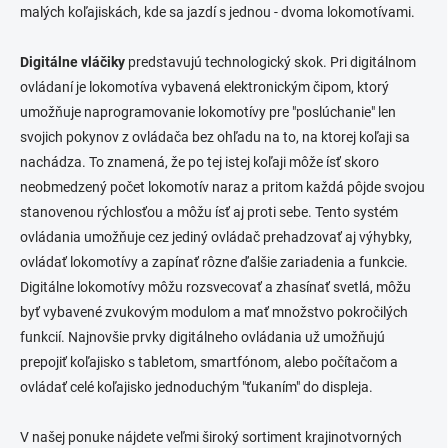
malých koľajiskách, kde sa jazdí s jednou - dvoma lokomotívami.
Digitálne vláčiky
predstavujú technologický skok. Pri digitálnom
ovládaní je lokomotíva vybavená elektronickým čipom, ktorý
umožňuje naprogramovanie lokomotívy pre "poslúchanie" len
svojich pokynov z ovládača bez ohľadu na to, na ktorej koľaji sa
nachádza. To znamená, že po tej istej koľaji môže ísť skoro
neobmedzený počet lokomotív naraz a pritom každá pôjde svojou
stanovenou rýchlosťou a môžu ísť aj proti sebe. Tento systém
ovládania umožňuje cez jediný ovládač prehadzovať aj výhybky,
ovládať lokomotívy a zapínať rôzne ďalšie zariadenia a funkcie.
Digitálne lokomotívy môžu rozsvecovať a zhasínať svetlá, môžu
byť vybavené zvukovým modulom a mať množstvo pokročilých
funkcií. Najnovšie prvky digitálneho ovládania už umožňujú
prepojiť koľajisko s tabletom, smartfónom, alebo počítačom a
ovládať celé koľajisko jednoduchým "ťukaním" do displeja.
V našej ponuke nájdete veľmi široký sortiment krajinotvorných