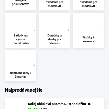
Koľaje a
ovládanie pre
ovládanie pre
príslušenstvo
modelovú
modelovú
železnicu
železnicu
Základy na
Domčeky a
Figúrky k
výrobu
stavby pre
železnici
modelového
železnicu
koľajiska
Náhradné diely k
železnici
Najpredávanejšie
Koľaj oblúková 484mm R3 s podložím HO