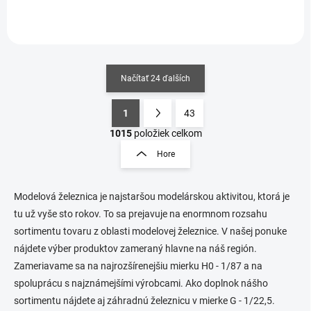
Načítať 24 ďalších
1
43
O
S
v
t
1015
položiek celkom
l
r
Hore
á
á
d
n
a
k
c
Modelová železnica je najstaršou modelárskou aktivitou, ktorá je
o
i
tu už vyše sto rokov. To sa prejavuje na enormnom rozsahu
e
v
sortimentu tovaru z oblasti modelovej železnice. V našej ponuke
p
a
nájdete výber produktov zameraný hlavne na náš región.
r
n
v
Zameriavame sa na najrozšírenejšiu mierku H0 - 1/87 a na
i
k
spoluprácu s najznámejšími výrobcami. Ako doplnok nášho
e
y
sortimentu nájdete aj záhradnú železnicu v mierke G - 1/22,5.
v