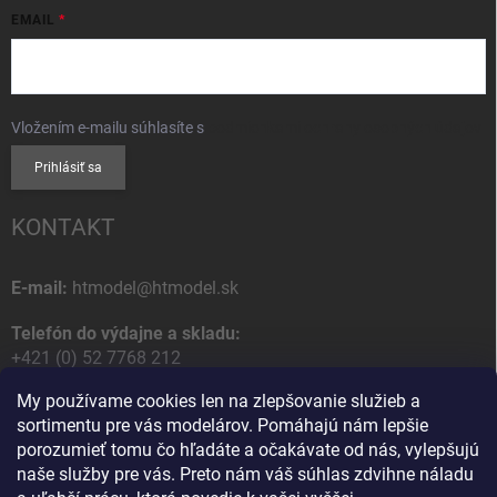
EMAIL
Vložením e-mailu súhlasíte s
podmienkami ochrany osobných údajov
Prihlásiť sa
KONTAKT
E-mail:
htmodel@htmodel.sk
Telefón do výdajne a skladu:
+421 (0) 52 7768 212
My používame cookies len na zlepšovanie služieb a
Poštová / Odberná adresa:
sortimentu pre vás modelárov. Pomáhajú nám lepšie
HT model
porozumieť tomu čo hľadáte a očakávate od nás, vylepšujú
Na letisko 49
naše služby pre vás. Preto nám váš súhlas zdvihne náladu
058 01 Poprad