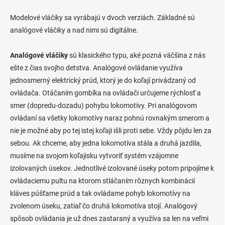
ý
p
Modelové vláčiky sa vyrábajú v dvoch verziách. Základné sú
i
analógové vláčiky a nad nimi sú digitálne.
s
u
Analógové vláčiky
sú klasického typu, aké pozná väčšina z nás
ešte z čias svojho detstva. Analógové ovládanie využíva
jednosmerný elektrický prúd, ktorý je do koľají privádzaný od
ovládača. Otáčaním gombíka na ovládači určujeme rýchlosť a
smer (dopredu-dozadu) pohybu lokomotívy. Pri analógovom
ovládaní sa všetky lokomotívy naraz pohnú rovnakým smerom a
nie je možné aby po tej istej koľaji išli proti sebe. Vždy pôjdu len za
sebou. Ak chceme, aby jedna lokomotíva stála a druhá jazdila,
musíme na svojom koľajisku vytvoriť systém vzájomne
izolovaných úsekov. Jednotlivé izolované úseky potom pripojíme k
ovládaciemu pultu na ktorom stláčaním rôznych kombinácií
kláves púšťame prúd a tak ovládame pohyb lokomotívy na
zvolenom úseku, zatiaľ čo druhá lokomotíva stojí. Analógový
spôsob ovládania je už dnes zastaraný a využíva sa len na veľmi