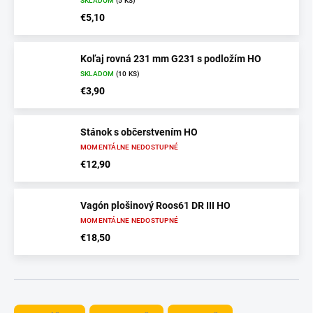
SKLADOM
(5 KS)
€5,10
Koľaj rovná 231 mm G231 s podložím HO
SKLADOM
(10 KS)
€3,90
Stánok s občerstvením HO
MOMENTÁLNE NEDOSTUPNÉ
€12,90
Vagón plošinový Roos61 DR III HO
MOMENTÁLNE NEDOSTUPNÉ
€18,50
R