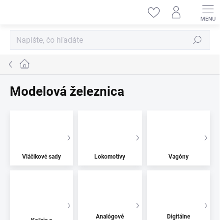
Prejsť
na
obsah
Hľadať
Domov
Modelová železnica
Vláčikové sady
Lokomotívy
Vagóny
Analógové
Digitálne