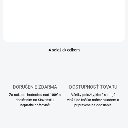
€8,78 bez DPH
EasyFly (9480)
€16,18 bez DPH
Detail
Do košíka
4
položiek celkom
O
v
l
á
d
a
c
DORUČENIE ZDARMA
DOSTUPNOSŤ TOVARU
i
Za nákup s hodnotou nad 100€ s
e
Všetky položky, ktoré sa dajú
doručením na Slovensku,
vložiť do košíka máme skladom a
p
neplatíte poštovné!
pripravené na odoslanie.
r
v
k
y