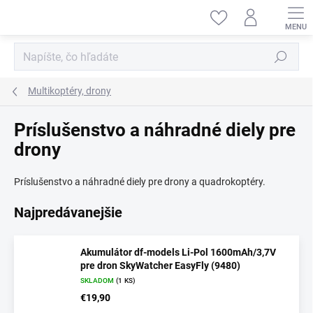
Prejsť
na
obsah
Hľadať
Multikoptéry, drony
Príslušenstvo a náhradné diely pre
drony
Príslušenstvo a náhradné diely pre drony a quadrokoptéry.
Najpredávanejšie
Akumulátor df-models Li-Pol 1600mAh/3,7V
pre dron SkyWatcher EasyFly (9480)
SKLADOM
(1 KS)
€19,90