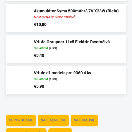
Akumulátor Syma 500mAh/3,7V X23W (Biela)
MOMENTÁLNE NEDOSTUPNÉ
€10,80
Vrtuľa Graupner 11x5 Elektric ľavotočivá
SKLADOM
(2 KS)
€5,40
Vrtule df-models pre 9360 4 ks
SKLADOM
(1 KS)
€5,90
R
a
ODPORÚČAME
NAJLACNEJŠIE
NAJDRAHŠIE
d