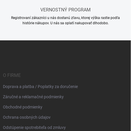
v
ý
VERNOSTNÝ PROGRAM
p
i
Registrovaní zákazníci u nás dostanú zľavu, ktorej výška rastie podľa
s
histórie nákupov. U nás sa oplatí nakupovať dlhodobo.
u
Z
á
p
ä
t
i
O FIRME
e
Doprava a platba / Poplatky za doručenie
Záručné a reklamačné podmienky
Obchodné podmienky
Ochrana osobných údajov
Odstúpenie spotrebiteľa od zmluvy