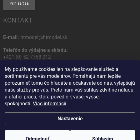
Prihlásiť sa
KONTAKT
E-mail:
htmodel@htmodel.sk
Telefón do výdajne a skladu:
+421 (0) 52 7768 212
My používame cookies len na zlepšovanie služieb a
Poštová / Odberná adresa:
sortimentu pre vás modelárov. Pomáhajú nám lepšie
HT model
porozumieť tomu čo hľadáte a očakávate od nás, vylepšujú
Na letisko 49
naše služby pre vás. Preto nám váš súhlas zdvihne náladu
058 01 Poprad
a uľahčí prácu, ktorá povedie k vašej vyššej
Slovenská Republika
spokojnosti.
Viac informácií
Nastavenie
Copyright 2026
HT model
. Všetky práva vyhradené.
Upraviť nastavenie
cookies
Odmietnuť
Ako vám pomôžem?
Súhlasím