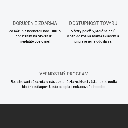
r
n
v
i
k
e
y
v
DORUČENIE ZDARMA
DOSTUPNOSŤ TOVARU
ý
Za nákup s hodnotou nad 100€ s
Všetky položky, ktoré sa dajú
p
doručením na Slovensku,
vložiť do košíka máme skladom a
i
neplatíte poštovné!
pripravené na odoslanie.
s
u
VERNOSTNÝ PROGRAM
Registrovaní zákazníci u nás dostanú zľavu, ktorej výška rastie podľa
histórie nákupov. U nás sa oplatí nakupovať dlhodobo.
Z
á
p
ä