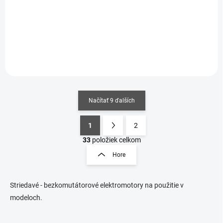
€40,61 bez DPH
Do košíka
Do košíka
Načítať 9 ďalších
1
2
O
S
v
t
33
položiek celkom
l
r
Hore
á
á
d
n
a
k
c
Striedavé - bezkomutátorové elektromotory na použitie v
o
i
modeloch.
e
v
p
a