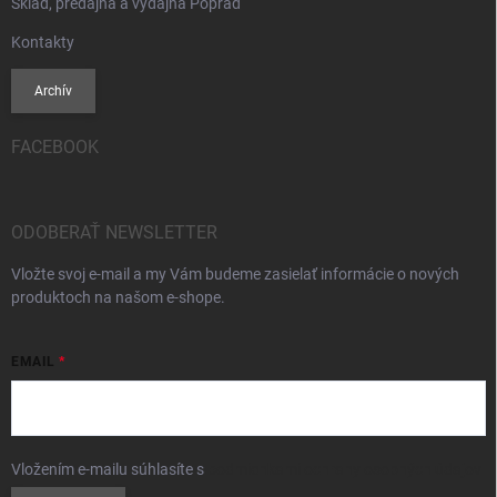
Sklad, predajňa a výdajňa Poprad
Kontakty
Archív
FACEBOOK
ODOBERAŤ NEWSLETTER
Vložte svoj e-mail a my Vám budeme zasielať informácie o nových
produktoch na našom e-shope.
EMAIL
Vložením e-mailu súhlasíte s
podmienkami ochrany osobných údajov