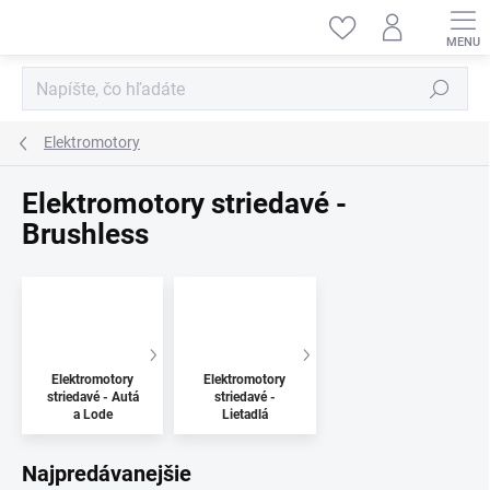
Prejsť
na
obsah
Hľadať
Elektromotory
Elektromotory striedavé -
Brushless
Elektromotory
Elektromotory
striedavé - Autá
striedavé -
a Lode
Lietadlá
Najpredávanejšie