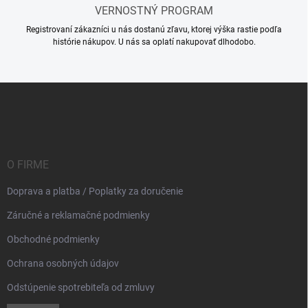
VERNOSTNÝ PROGRAM
Registrovaní zákazníci u nás dostanú zľavu, ktorej výška rastie podľa
histórie nákupov. U nás sa oplatí nakupovať dlhodobo.
Z
á
p
ä
t
i
O FIRME
e
Doprava a platba / Poplatky za doručenie
Záručné a reklamačné podmienky
Obchodné podmienky
Ochrana osobných údajov
Odstúpenie spotrebiteľa od zmluvy