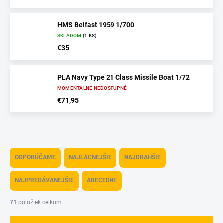
HMS Belfast 1959 1/700
SKLADOM
(1 KS)
€35
PLA Navy Type 21 Class Missile Boat 1/72
MOMENTÁLNE NEDOSTUPNÉ
€71,95
R
a
ODPORÚČAME
NAJLACNEJŠIE
NAJDRAHŠIE
d
e
NAJPREDÁVANEJŠIE
ABECEDNE
n
i
71
položiek celkom
e
p