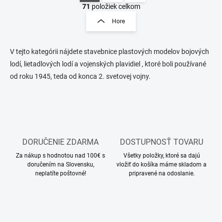
v
t
71
položiek celkom
l
r
Hore
á
á
d
n
a
k
c
V tejto kategórii nájdete stavebnice plastových modelov bojových
o
i
lodí, lietadlových lodí a vojenských plavidiel , ktoré boli používané
e
v
od roku 1945, teda od konca 2. svetovej vojny.
p
a
r
n
v
i
k
e
y
v
ý
DORUČENIE ZDARMA
DOSTUPNOSŤ TOVARU
p
i
Za nákup s hodnotou nad 100€ s
Všetky položky, ktoré sa dajú
s
doručením na Slovensku,
vložiť do košíka máme skladom a
u
neplatíte poštovné!
pripravené na odoslanie.