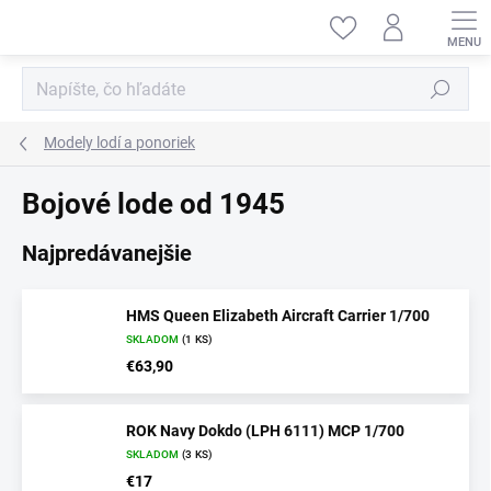
Prejsť
na
obsah
Hľadať
Modely lodí a ponoriek
Bojové lode od 1945
Najpredávanejšie
HMS Queen Elizabeth Aircraft Carrier 1/700
SKLADOM
(1 KS)
€63,90
ROK Navy Dokdo (LPH 6111) MCP 1/700
SKLADOM
(3 KS)
€17