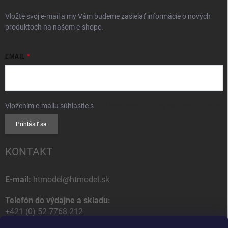
Vložte svoj e-mail a my Vám budeme zasielať informácie o nových
produktoch na našom e-shope.
EMAIL
Vložením e-mailu súhlasíte s
podmienkami ochrany osobných údajov
Prihlásiť sa
KONTAKT
E-mail:
htmodel@htmodel.sk
Telefón do výdajne a skladu:
+421 (0) 52 7768 212