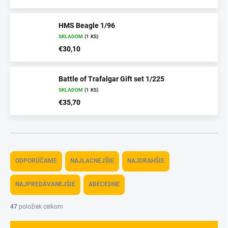
HMS Beagle 1/96
SKLADOM
(1 KS)
€30,10
Battle of Trafalgar Gift set 1/225
SKLADOM
(1 KS)
€35,70
R
a
ODPORÚČAME
NAJLACNEJŠIE
NAJDRAHŠIE
d
e
NAJPREDÁVANEJŠIE
ABECEDNE
n
i
47
položiek celkom
e
p