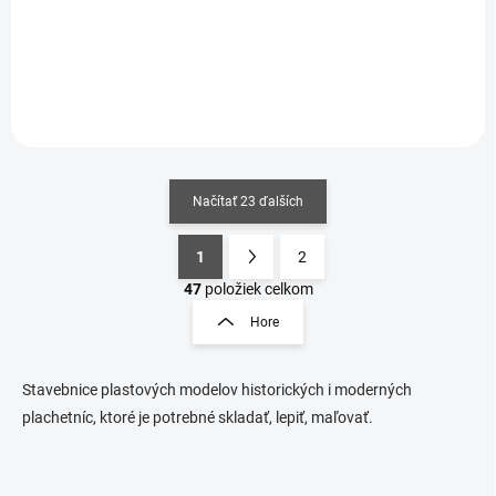
Detail
Detail
Načítať 23 ďalších
1
2
O
S
v
t
47
položiek celkom
l
r
Hore
á
á
d
n
a
k
c
Stavebnice plastových modelov historických i moderných
o
i
plachetníc, ktoré je potrebné skladať, lepiť, maľovať.
e
v
p
a
r
n