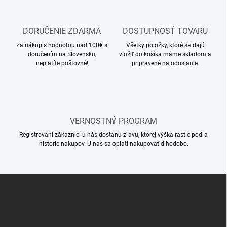
v
i
k
e
y
v
DORUČENIE ZDARMA
DOSTUPNOSŤ TOVARU
ý
Za nákup s hodnotou nad 100€ s
Všetky položky, ktoré sa dajú
p
doručením na Slovensku,
vložiť do košíka máme skladom a
i
neplatíte poštovné!
pripravené na odoslanie.
s
u
VERNOSTNÝ PROGRAM
Registrovaní zákazníci u nás dostanú zľavu, ktorej výška rastie podľa
histórie nákupov. U nás sa oplatí nakupovať dlhodobo.
Z
á
p
ä
t