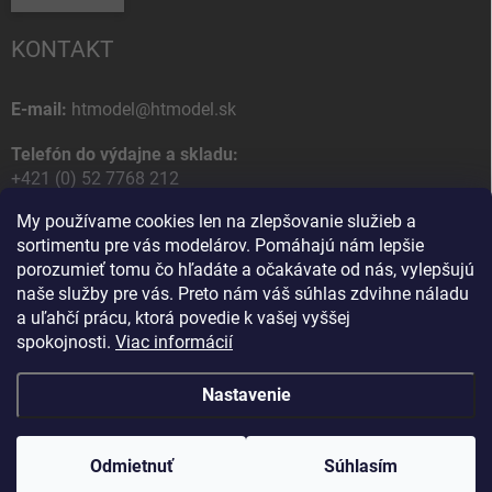
KONTAKT
E-mail:
htmodel@htmodel.sk
Telefón do výdajne a skladu:
+421 (0) 52 7768 212
My používame cookies len na zlepšovanie služieb a
Poštová / Odberná adresa:
sortimentu pre vás modelárov. Pomáhajú nám lepšie
HT model
porozumieť tomu čo hľadáte a očakávate od nás, vylepšujú
Na letisko 49
naše služby pre vás. Preto nám váš súhlas zdvihne náladu
058 01 Poprad
a uľahčí prácu, ktorá povedie k vašej vyššej
Slovenská Republika
spokojnosti.
Viac informácií
Nastavenie
Copyright 2026
HT model
. Všetky práva vyhradené.
Upraviť nastavenie
cookies
Odmietnuť
Ako vám pomôžem?
Súhlasím
Vytvoril Shoptet