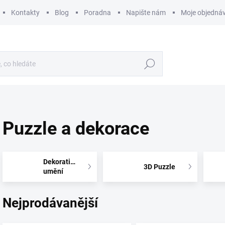
Kontakty
Blog
Poradna
Napište nám
Moje objedná
Hledat
Puzzle a dekorace
Dekorativní
3D Puzzle
umění
Nejprodávanější