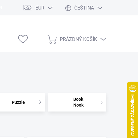
EUR
ČEŠTINA
vka
Modelárske výstavy
PRÁZDNÝ KOŠÍK
NÁKUPNÍ
KOŠÍK
Book
Puzzle
Nook