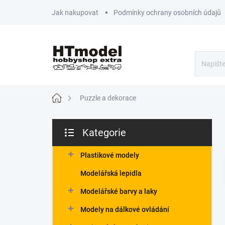
Přejít
Jak nakupovat
Podmínky ochrany osobních údajů
na
obsah
Domů
Puzzle a dekorace
P
Kategorie
o
Přeskočit
s
kategorie
t
Plastikové modely
r
Modelářská lepidla
a
n
Modelářské barvy a laky
n
Modely na dálkové ovládání
í
p