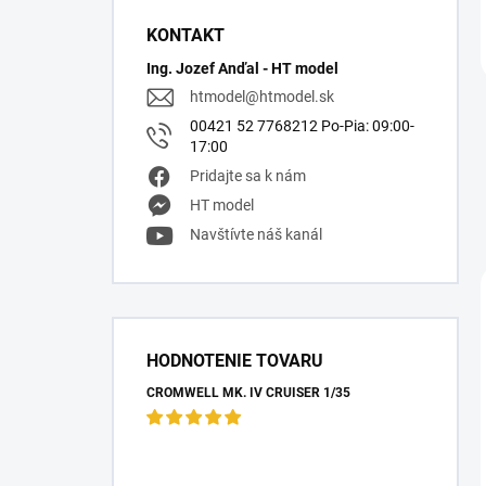
KONTAKT
Ing. Jozef Anďal - HT model
htmodel
@
htmodel.sk
00421 52 7768212 Po-Pia: 09:00-
17:00
Pridajte sa k nám
HT model
Navštívte náš kanál
HODNOTENIE TOVARU
CROMWELL MK. IV CRUISER 1/35