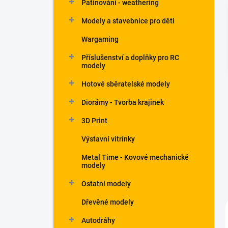
Patinování - weathering
a
n
Modely a stavebnice pro děti
e
Wargaming
l
Příslušenství a doplňky pro RC
modely
Hotové sběratelské modely
Diorámy - Tvorba krajinek
3D Print
Výstavní vitrínky
Metal Time - Kovové mechanické
modely
Ostatní modely
Dřevěné modely
Autodráhy