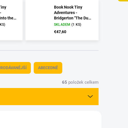
Tiny
Book Nook Tiny
-
Adventures -
Into the
Bridgerton "The Duke
and I"
 KS)
SKLADEM
(1 KS)
€47,60
RODÁVANĚJŠÍ
ABECEDNĚ
65
položek celkem
037-71
7320510