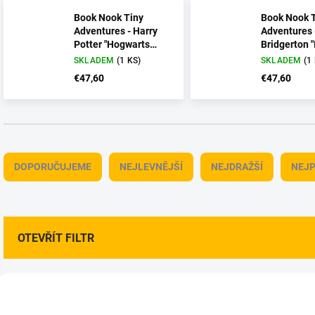
Book Nook Tiny
Book Nook 
Adventures - Harry
Adventures 
Potter "Hogwarts
Bridgerton "
Express"
Light"
SKLADEM
(1 KS)
SKLADEM
(1
€47,60
€47,60
Ř
a
DOPORUČUJEME
NEJLEVNĚJŠÍ
NEJDRAŽŠÍ
NEJP
z
e
n
í
p
OTEVŘÍT FILTR
r
o
V
d
ý
AKCE
AKCE
u
1104036-01
1104
p