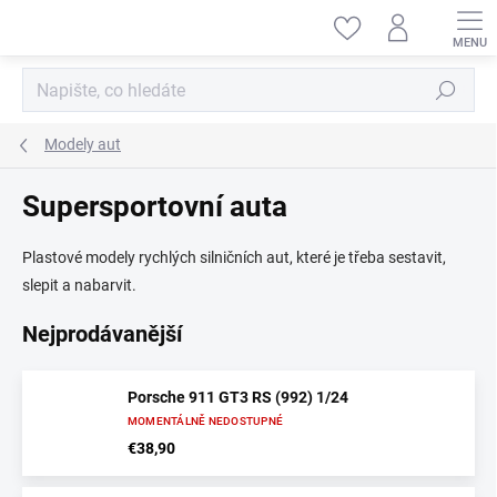
Přejít
na
obsah
Hledat
Modely aut
Supersportovní auta
Plastové modely rychlých silničních aut, které je třeba sestavit,
slepit a nabarvit.
Nejprodávanější
Porsche 911 GT3 RS (992) 1/24
MOMENTÁLNĚ NEDOSTUPNÉ
€38,90