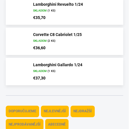
Lamborghini Revuelto 1/24
SKLADEM
(1 KS)
€35,70
Corvette C8 Cabriolet 1/25
SKLADEM
(2 KS)
€36,60
Lamborghini Gallardo 1/24
SKLADEM
(1 KS)
€37,30
Ř
a
DOPORUČUJEME
NEJLEVNĚJŠÍ
NEJDRAŽŠÍ
z
e
NEJPRODÁVANĚJŠÍ
ABECEDNĚ