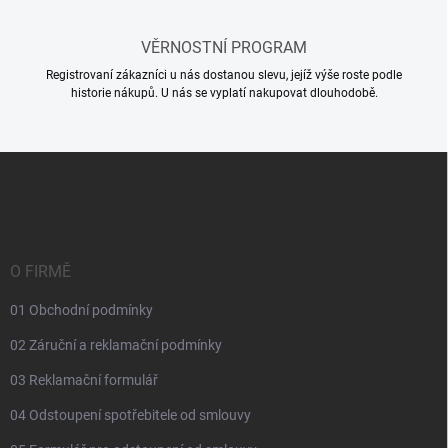
s
u
VĚRNOSTNÍ PROGRAM
Registrovaní zákazníci u nás dostanou slevu, jejíž výše roste podle
historie nákupů. U nás se vyplatí nakupovat dlouhodobě.
Z
á
p
a
t
í
O FIRMĚ
01 Obchodní podmínky
02 Záruční a reklamační podmínky
03 Reklamační formulář
04 Odstoupení spotřebitele od smlouvy