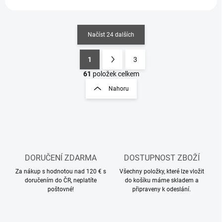
Načíst 24 dalších
1
3
O
S
v
t
61
položek celkem
l
r
Nahoru
á
á
d
n
a
k
c
o
í
p
v
r
á
v
DORUČENÍ ZDARMA
DOSTUPNOST ZBOŽÍ
n
k
í
Za nákup s hodnotou nad 120 € s
Všechny položky, které lze vložit
y
doručením do ČR, neplatíte
do košíku máme skladem a
v
poštovné!
připraveny k odeslání.
ý
p
i