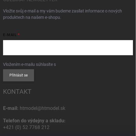
Vložte svůj e-mail a my vám budeme zasílat informace o nových
produktech na našem e-shopu.
E-MAIL
Vložením e-mailu súhlasíte s
podmienkami ochrany osobných údajov
Přihlásit se
KONTAKT
E-mail:
htmodel@htmodel.sk
Telefon do výdejny a skladu:
+421 (0) 52 7768 212