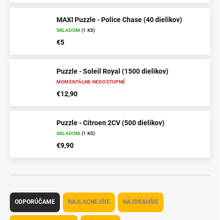
MAXI Puzzle - Police Chase (40 dielikov)
SKLADOM
(1 KS)
€5
Puzzle - Soleil Royal (1500 dielikov)
MOMENTÁLNE NEDOSTUPNÉ
€12,90
Puzzle - Citroen 2CV (500 dielikov)
SKLADOM
(1 KS)
€9,90
R
a
ODPORÚČAME
NAJLACNEJŠIE
NAJDRAHŠIE
d