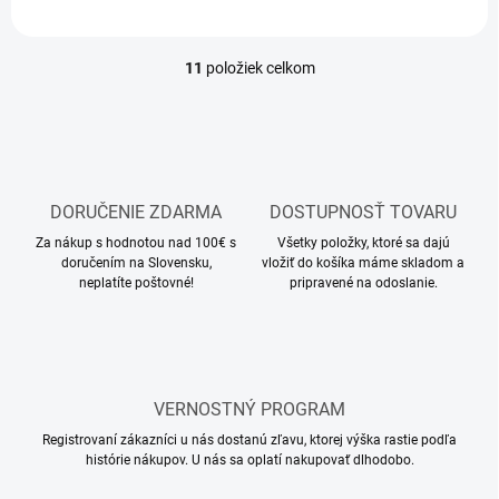
11
položiek celkom
O
v
l
á
d
a
c
DORUČENIE ZDARMA
DOSTUPNOSŤ TOVARU
i
Za nákup s hodnotou nad 100€ s
e
Všetky položky, ktoré sa dajú
doručením na Slovensku,
vložiť do košíka máme skladom a
p
neplatíte poštovné!
pripravené na odoslanie.
r
v
k
y
v
ý
VERNOSTNÝ PROGRAM
p
i
Registrovaní zákazníci u nás dostanú zľavu, ktorej výška rastie podľa
s
histórie nákupov. U nás sa oplatí nakupovať dlhodobo.
u