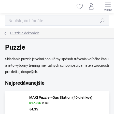
Prejsť
na
obsah
Hľadať
Puzzle a dekorácie
Puzzle
Skladanie puzzle je veľmi populárny spôsob trávenia voľného času
a je to výborný tréning mentálnych schopností pamäte a zručnosti
pre deti aj dospelých.
Najpredávanejšie
MAXI Puzzle - Gas Station (40 dielikov)
SKLADOM
(1 KS)
€4,35