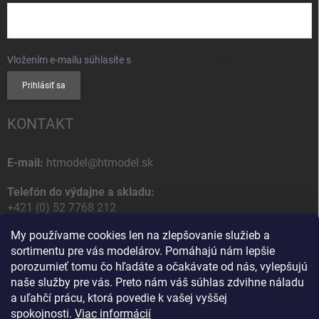
Vložením e-mailu súhlasíte s
podmienkami ochrany osobných údajov
Prihlásiť sa
KONTAKT
E-mail:
htmodel@htmodel.sk
Telefón do výdajne a skladu:
+421 (0) 52 7768 212
My používame cookies len na zlepšovanie služieb a
Poštová / Odberná adresa:
sortimentu pre vás modelárov. Pomáhajú nám lepšie
HT model
porozumieť tomu čo hľadáte a očakávate od nás, vylepšujú
Na letisko 49
naše služby pre vás. Preto nám váš súhlas zdvihne náladu
058 01 Poprad
a uľahčí prácu, ktorá povedie k vašej vyššej
Slovenská Republika
spokojnosti.
Viac informácií