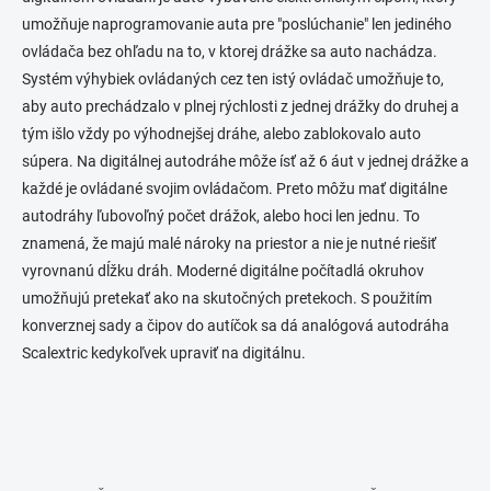
umožňuje naprogramovanie auta pre "poslúchanie" len jediného
ovládača bez ohľadu na to, v ktorej drážke sa auto nachádza.
Systém výhybiek ovládaných cez ten istý ovládač umožňuje to,
aby auto prechádzalo v plnej rýchlosti z jednej drážky do druhej a
tým išlo vždy po výhodnejšej dráhe, alebo zablokovalo auto
súpera. Na digitálnej autodráhe môže ísť až 6 áut v jednej drážke a
každé je ovládané svojim ovládačom. Preto môžu mať digitálne
autodráhy ľubovoľný počet drážok, alebo hoci len jednu. To
znamená, že majú malé nároky na priestor a nie je nutné riešiť
vyrovnanú dĺžku dráh. Moderné digitálne počítadlá okruhov
umožňujú pretekať ako na skutočných pretekoch. S použitím
konverznej sady a čipov do autíčok sa dá analógová autodráha
Scalextric kedykoľvek upraviť na digitálnu.