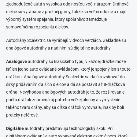
v
zjednodušené autá s vysokou odolnosťou voči nárazom.Dráhové
k
dielce sú vyrábané z pružnej gumy, takže sú veľmi odolné a majú
y
v
výborný systém spájania, ktorý spoľahlivo zamedzuje
ý
samovoľnému rozpojeniu dielcov.
p
i
Autodráhy Scalextric sa vyrábajú v dvoch verziách. Základné sú
s
u
analógové autodráhy a nad nimi sú digitálne autodráhy.
Analógové
autodráhy sú klasického typu, v každej drážke môže
ísť len jedno auto ovládané ovládačom, ktorý je spojený len s touto
drážkou. Analógové autodráhy Scalextric sa dajú rozširovať do
šírky pridávaním ďalších dielcov a dá sa postaviť až 8-drážková
dráha. Nevýhodou analógových autodráh je to, že rozširovanie
počtu drážok znamená aj potrebu veľkej plochy a vymyslenie
takého tvaru dráhy, aby sa dĺžka drážok vyrovnala, inak by boli
preteky neférové.
Digitálne
autodráhy predstavujú technologický skok. Pri
digitálnom ovládaní je auto vybavené elektronickým čipom, ktorý