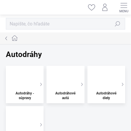
Prejsť
na
obsah
Hľadať
Domov
Autodráhy
Autodráhy -
Autodráhové
Autodráhové
súpravy
autá
diely