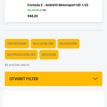
Formula E - Andretti Motorsport HD 1/32
SKLADOM
(1 KS)
€68,20
R
a
ODPORÚČAME
NAJLACNEJŠIE
NAJDRAHŠIE
d
e
NAJPREDÁVANEJŠIE
ABECEDNE
n
i
22
položiek celkom
e
p
OTVORIŤ FILTER
r
o
d
V
u
ý
k
p
t