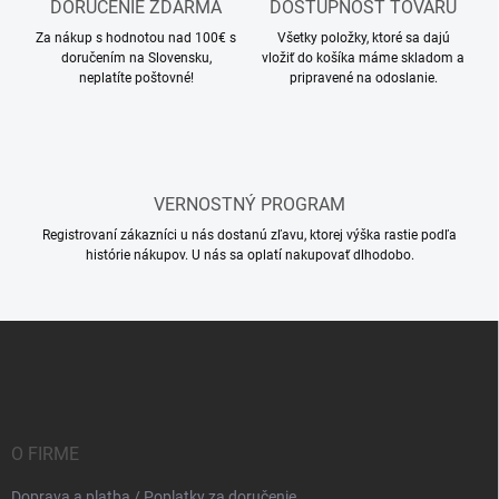
DORUČENIE ZDARMA
DOSTUPNOSŤ TOVARU
Za nákup s hodnotou nad 100€ s
Všetky položky, ktoré sa dajú
doručením na Slovensku,
vložiť do košíka máme skladom a
neplatíte poštovné!
pripravené na odoslanie.
VERNOSTNÝ PROGRAM
Registrovaní zákazníci u nás dostanú zľavu, ktorej výška rastie podľa
histórie nákupov. U nás sa oplatí nakupovať dlhodobo.
Z
á
p
ä
t
i
O FIRME
e
Doprava a platba / Poplatky za doručenie