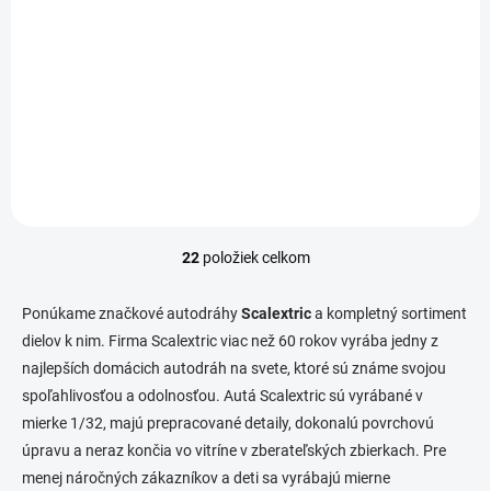
22,5 st 4 ks k 8234
22,5 st 4 ks k 8204
€1
€1
€0,81 bez DPH
€0,81 bez DPH
Do košíka
Do košíka
22
položiek celkom
O
v
l
Ponúkame značkové autodráhy
Scalextric
a kompletný sortiment
á
dielov k nim. Firma Scalextric viac než 60 rokov vyrába jedny z
d
najlepších domácich autodráh na svete, ktoré sú známe svojou
a
c
spoľahlivosťou a odolnosťou. Autá Scalextric sú vyrábané v
i
mierke 1/32, majú prepracované detaily, dokonalú povrchovú
e
úpravu a neraz končia vo vitríne v zberateľských zbierkach. Pre
p
r
menej náročných zákazníkov a deti sa vyrábajú mierne