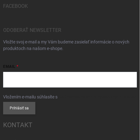
FACEBOOK
ODOBERAŤ NEWSLETTER
Vložte svoj e-mail a my Vám budeme zasielať informácie o nových
produktoch na našom e-shope.
EMAIL
Vložením e-mailu súhlasíte s
podmienkami ochrany osobných údajov
Prihlásiť sa
KONTAKT