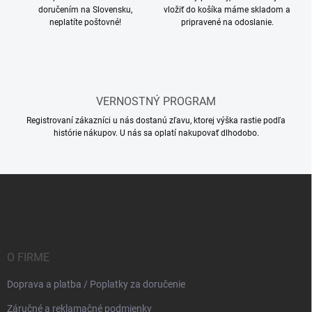
v
doručením na Slovensku,
vložiť do košíka máme skladom a
ý
neplatíte poštovné!
pripravené na odoslanie.
p
i
s
u
VERNOSTNÝ PROGRAM
Registrovaní zákazníci u nás dostanú zľavu, ktorej výška rastie podľa
histórie nákupov. U nás sa oplatí nakupovať dlhodobo.
Z
á
p
ä
t
i
O FIRME
e
Doprava a platba / Poplatky za doručenie
Záručné a reklamačné podmienky