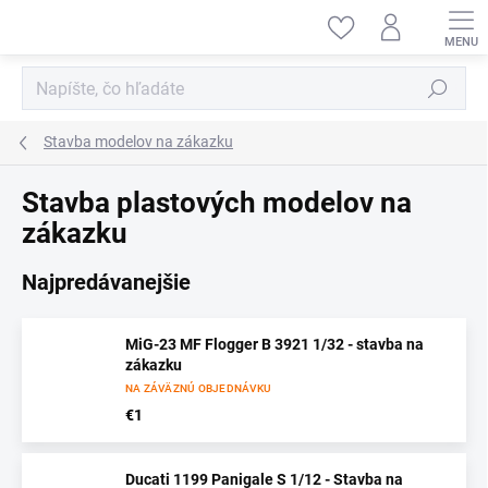
Prejsť
na
obsah
Hľadať
Stavba modelov na zákazku
Stavba plastových modelov na
zákazku
Najpredávanejšie
MiG-23 MF Flogger B 3921 1/32 - stavba na
zákazku
NA ZÁVÄZNÚ OBJEDNÁVKU
€1
Ducati 1199 Panigale S 1/12 - Stavba na