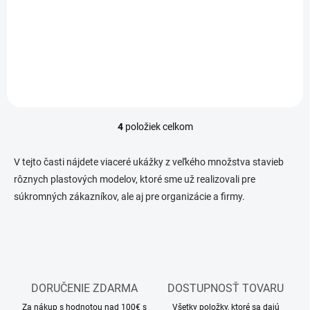
€0,81 bez DPH
€0,81 bez DPH
Detail
Detail
4
položiek celkom
O
v
l
V tejto časti nájdete viaceré ukážky z veľkého množstva stavieb
á
rôznych plastových modelov, ktoré sme už realizovali pre
d
súkromných zákazníkov, ale aj pre organizácie a firmy.
a
c
i
e
p
r
v
DORUČENIE ZDARMA
DOSTUPNOSŤ TOVARU
k
y
Za nákup s hodnotou nad 100€ s
Všetky položky, ktoré sa dajú