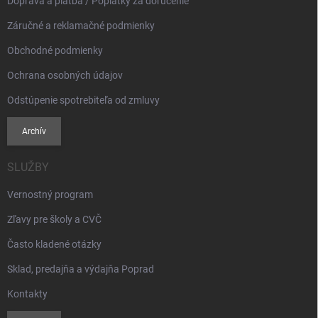
Doprava a platba / Poplatky za doručenie
y
v
Záručné a reklamačné podmienky
ý
p
Obchodné podmienky
i
s
Ochrana osobných údajov
u
Odstúpenie spotrebiteľa od zmluvy
Archív
SLUŽBY
Vernostný program
Zľavy pre školy a CVČ
Často kladené otázky
Sklad, predajňa a výdajňa Poprad
Kontakty