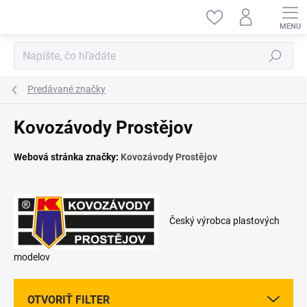
Prejsť
na
obsah
Hľadať
Predávané značky
Kovozávody Prostějov
Webová stránka značky:
Kovozávody Prostějov
Český výrobca plastových
modelov
OTVORIŤ FILTER