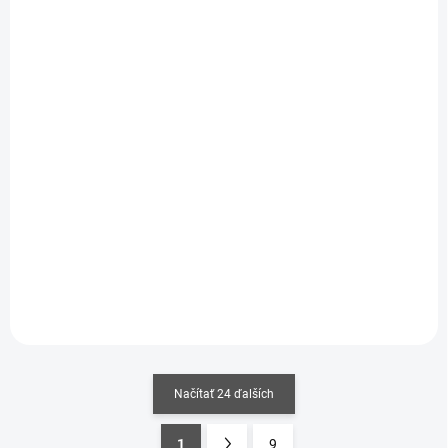
MOMENTÁLNE NEDOSTUPNÉ
SKLADOM
(1 KS)
Mil Mi-24V Hind E
CH-47D Chinook 1/35
1/35
€96,90
€80,20
€78,78 bez DPH
€65,20 bez DPH
Do košíka
Detail
Načítať 24 ďalších
1
9