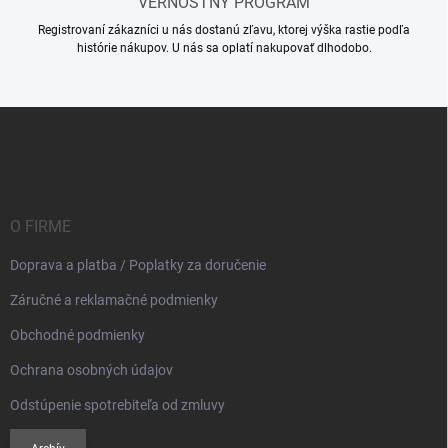
VERNOSTNÝ PROGRAM
Registrovaní zákazníci u nás dostanú zľavu, ktorej výška rastie podľa
histórie nákupov. U nás sa oplatí nakupovať dlhodobo.
Z
á
p
ä
t
i
O FIRME
e
Doprava a platba / Poplatky za doručenie
Záručné a reklamačné podmienky
Obchodné podmienky
Ochrana osobných údajov
Odstúpenie spotrebiteľa od zmluvy