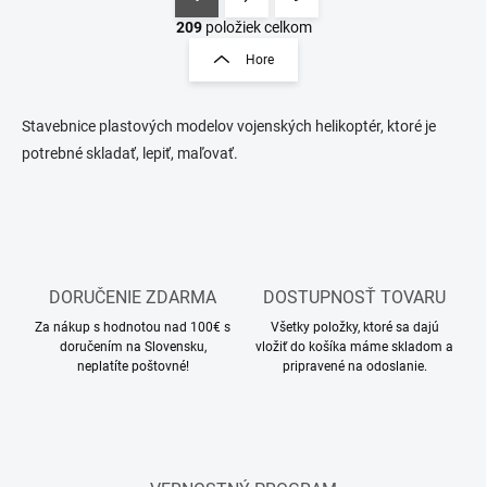
O
S
v
t
209
položiek celkom
l
r
Hore
á
á
d
n
a
k
c
Stavebnice plastových modelov vojenských helikoptér, ktoré je
o
i
potrebné skladať, lepiť, maľovať.
e
v
p
a
r
n
v
i
k
e
y
v
DORUČENIE ZDARMA
DOSTUPNOSŤ TOVARU
ý
Za nákup s hodnotou nad 100€ s
Všetky položky, ktoré sa dajú
p
doručením na Slovensku,
vložiť do košíka máme skladom a
i
neplatíte poštovné!
pripravené na odoslanie.
s
u