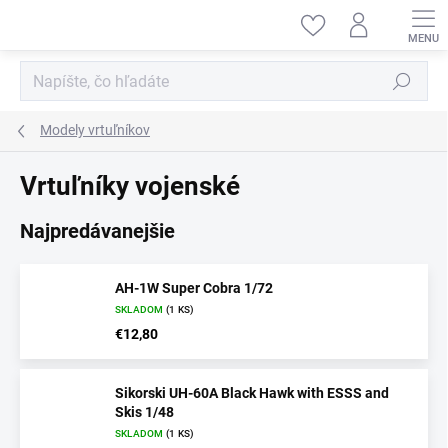
Prejsť
na
obsah
Hľadať
Modely vrtuľníkov
Vrtuľníky vojenské
Najpredávanejšie
AH-1W Super Cobra 1/72
SKLADOM
(1 KS)
€12,80
Sikorski UH-60A Black Hawk with ESSS and
Skis 1/48
SKLADOM
(1 KS)