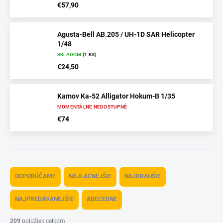
€57,90
Agusta-Bell AB.205 / UH-1D SAR Helicopter
1/48
SKLADOM
(1 KS)
€24,50
Kamov Ka-52 Alligator Hokum-B 1/35
MOMENTÁLNE NEDOSTUPNÉ
€74
R
a
ODPORÚČAME
NAJLACNEJŠIE
NAJDRAHŠIE
d
e
NAJPREDÁVANEJŠIE
ABECEDNE
n
i
209
položiek celkom