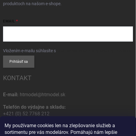
produktoch na našom e-shope.
EMAIL
Vložením e-mailu súhlasíte s
podmienkami ochrany osobných údajov
Prihlásiť sa
KONTAKT
E-mail:
htmodel@htmodel.sk
Telefón do výdajne a skladu:
+421 (0) 52 7768 212
My používame cookies len na zlepšovanie služieb a
Poštová / Odberná adresa:
sortimentu pre vás modelárov. Pomáhajú nám lepšie
HT model