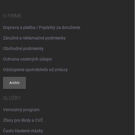
ä
t
i
O FIRME
e
Doprava a platba / Poplatky za doručenie
Záručné a reklamačné podmienky
Obchodné podmienky
Ochrana osobných údajov
Odstúpenie spotrebiteľa od zmluvy
Archív
SLUŽBY
Vernostný program
Zľavy pre školy a CVČ
Často kladené otázky