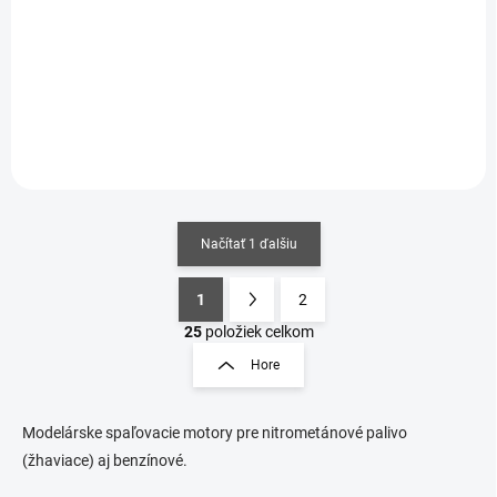
€4,30
€6,18 bez DPH
€3,50 bez DPH
Do košíka
Do košíka
Načítať 1 ďalšiu
1
2
O
S
v
t
25
položiek celkom
l
r
Hore
á
á
d
n
a
k
c
Modelárske spaľovacie motory pre nitrometánové palivo
o
i
(žhaviace) aj benzínové.
e
v