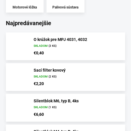
Motorové lôžka
Palivová sústava
Najpredávanejšie
O krúžok pre MPJ 4031, 4032
SKLADOM
(3 KS)
€0,40
Sací filter kovový
SKLADOM
(2 KS)
€2,20
Silentblok M6, typ B, 4ks
SKLADOM
(1 KS)
€6,60