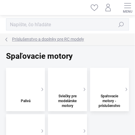
Prejsť
na
obsah
Hľadať
Príslušenstvo a doplnky pre RC modely
Spaľovacie motory
Sviečky pre
Spaľovacie
Palivá
modelárske
motory -
motory
príslušenstvo