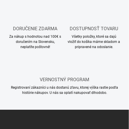
p
a
r
n
v
i
k
e
y
v
DORUČENIE ZDARMA
DOSTUPNOSŤ TOVARU
ý
Za nákup s hodnotou nad 100€ s
Všetky položky, ktoré sa dajú
p
doručením na Slovensku,
vložiť do košíka máme skladom a
i
neplatíte poštovné!
pripravené na odoslanie.
s
u
VERNOSTNÝ PROGRAM
Registrovaní zákazníci u nás dostanú zľavu, ktorej výška rastie podľa
histórie nákupov. U nás sa oplatí nakupovať dlhodobo.
Z
á
p