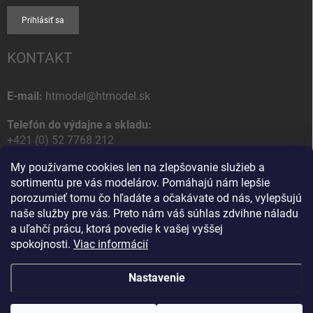
Prihlásiť sa
KONTAKT
E-mail:
htmodel@htmodel.sk
Telefón do výdajne a skladu:
+421 (0) 52 7768 212
My používame cookies len na zlepšovanie služieb a
Poštová / Odberná adresa:
sortimentu pre vás modelárov. Pomáhajú nám lepšie
HT model
porozumieť tomu čo hľadáte a očakávate od nás, vylepšujú
Na letisko 49
naše služby pre vás. Preto nám váš súhlas zdvihne náladu
058 01 Poprad
a uľahčí prácu, ktorá povedie k vašej vyššej
Slovenská Republika
spokojnosti.
Viac informácií
Nastavenie
Copyright 2026
HT model
. Všetky práva vyhradené.
Upraviť nastavenie