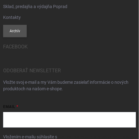
Sklad, predajňa a výdajňa Poprad
Kontakty
Archív
FACEBOOK
ODOBERAŤ NEWSLETTER
Vložte svoj e-mail a my Vám budeme zasielať informácie o nových
produktoch na našom e-shope.
EMAIL
Vložením e-mailu súhlasíte s
podmienkami ochrany osobných údajov