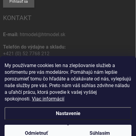
Prihlásiť sa
KONTAKT
E-mail:
htmodel@htmodel.sk
Telefón do výdajne a skladu:
+421 (0) 52 7768 212
My používame cookies len na zlepšovanie služieb a
Poštová / Odberná adresa:
sortimentu pre vás modelárov. Pomáhajú nám lepšie
HT model
porozumieť tomu čo hľadáte a očakávate od nás, vylepšujú
Na letisko 49
naše služby pre vás. Preto nám váš súhlas zdvihne náladu
058 01 Poprad
a uľahčí prácu, ktorá povedie k vašej vyššej
Slovenská Republika
spokojnosti.
Viac informácií
Nastavenie
Copyright 2026
HT model
. Všetky práva vyhradené.
Upraviť nastavenie
cookies
Odmietnuť
Ako vám pomôžem?
Súhlasím