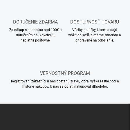
n
v
i
k
e
y
v
DORUČENIE ZDARMA
DOSTUPNOSŤ TOVARU
ý
Za nákup s hodnotou nad 100€ s
Všetky položky, ktoré sa dajú
p
doručením na Slovensku,
vložiť do košíka máme skladom a
i
neplatíte poštovné!
pripravené na odoslanie.
s
u
VERNOSTNÝ PROGRAM
Registrovaní zákazníci u nás dostanú zľavu, ktorej výška rastie podľa
histórie nákupov. U nás sa oplatí nakupovať dlhodobo.
Z
á
p
ä