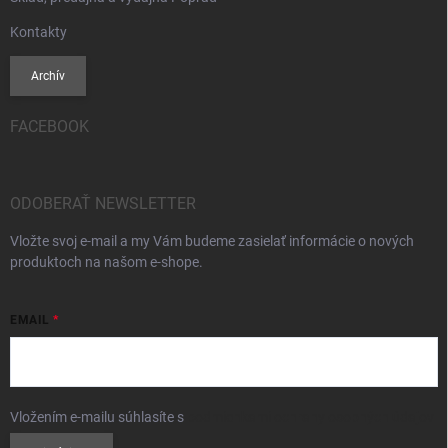
Kontakty
Archív
FACEBOOK
ODOBERAŤ NEWSLETTER
Vložte svoj e-mail a my Vám budeme zasielať informácie o nových
produktoch na našom e-shope.
EMAIL
Vložením e-mailu súhlasíte s
podmienkami ochrany osobných údajov