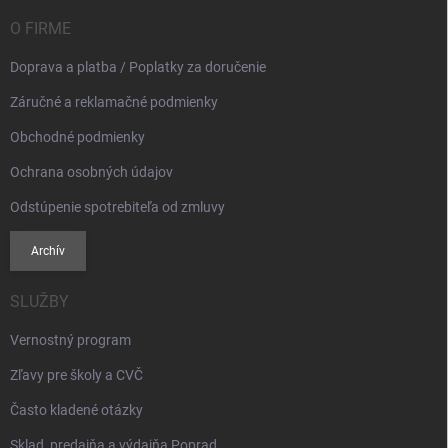
t
i
O FIRME
e
Doprava a platba / Poplatky za doručenie
Záručné a reklamačné podmienky
Obchodné podmienky
Ochrana osobných údajov
Odstúpenie spotrebiteľa od zmluvy
Archív
SLUŽBY
Vernostný program
Zľavy pre školy a CVČ
Často kladené otázky
Sklad, predajňa a výdajňa Poprad