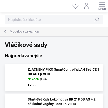
Prejsť
na
obsah
Hľadať
Modelová železnica
Vláčikové sady
Najpredávanejšie
ZLACNENÝ PIKO SmartControl WLAN Set ICE 3
DB AG Ep.VI HO
SKLADOM
(1 KS)
€255
Start-Set Kids Lokomotíva BR 218 DB AG + 2
nákladné vagóny Eaos Ep.VI HO