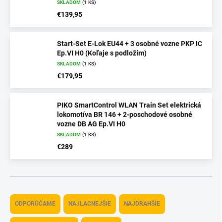
SKLADOM
(1 KS)
€139,95
Start-Set E-Lok EU44 + 3 osobné vozne PKP IC
Ep.VI H0 (Koľaje s podložím)
SKLADOM
(1 KS)
€179,95
PIKO SmartControl WLAN Train Set elektrická
lokomotíva BR 146 + 2-poschodové osobné
vozne DB AG Ep.VI H0
SKLADOM
(1 KS)
€289
R
a
ODPORÚČAME
NAJLACNEJŠIE
NAJDRAHŠIE
d