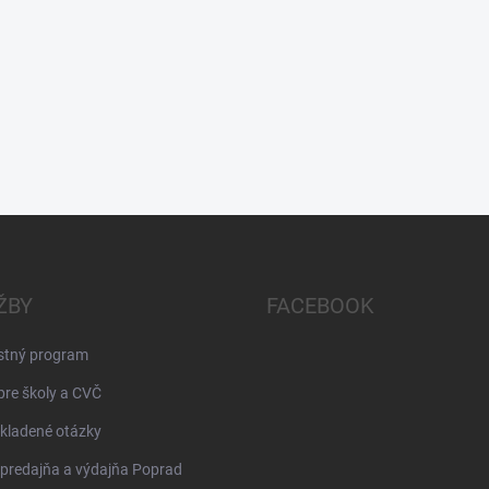
ŽBY
FACEBOOK
stný program
pre školy a CVČ
kladené otázky
 predajňa a výdajňa Poprad