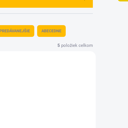
PREDÁVANEJŠIE
ABECEDNE
5
položiek celkom
405
KAVAN-L430413XT60
ADOM
SKLADOM
(2 KS)
(1 KS)
by
Akumulátor Antix Li-