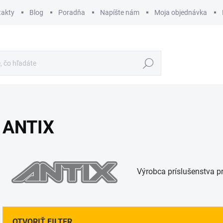
takty
Blog
Poradňa
Napíšte nám
Moja objednávka
Hľadať
ANTIX
Výrobca príslušenstva p
OTVORIŤ FILTER