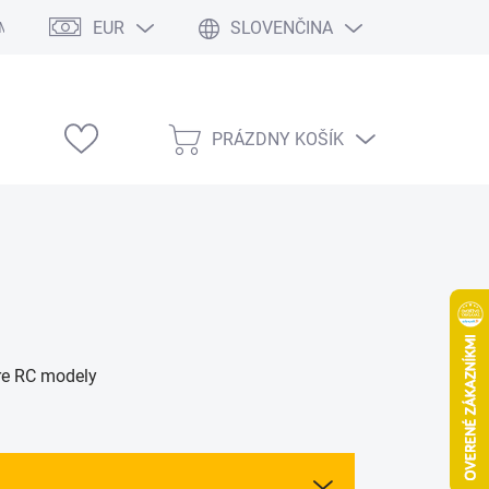
EUR
SLOVENČINA
Modelárske výstavy
PRÁZDNY KOŠÍK
NÁKUPNÝ
KOŠÍK
re RC modely