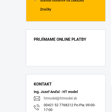
Stavba modelov na zákazku
Značky
PRIJÍMAME ONLINE PLATBY
KONTAKT
Ing. Jozef Anďal - HT model
htmodel
@
htmodel.sk
00421 52 7768212 Po-Pia: 09:00-
17:00