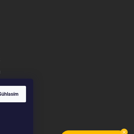
k
:
Súhlasím