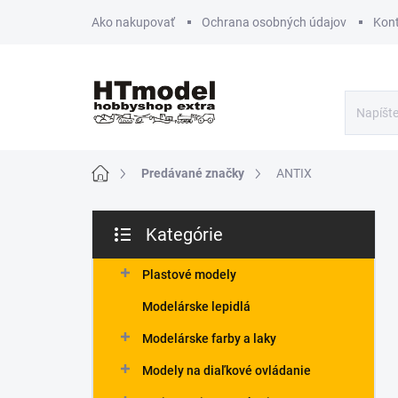
Prejsť
Ako nakupovať
Ochrana osobných údajov
Kon
na
obsah
Domov
Predávané značky
ANTIX
B
Kategórie
o
Preskočiť
č
kategórie
n
Plastové modely
ý
Modelárske lepidlá
p
a
Modelárske farby a laky
n
Modely na diaľkové ovládanie
e
l