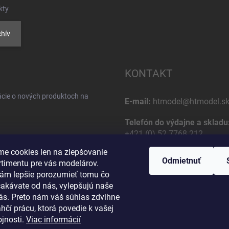
kty
hív
KONTAKT
ácie o nových produktoch na
E-mail:
htmodel@htmodel.s
Telefón do výdajne a skladu
+421 (0) 52 7768 212
e cookies len na zlepšovanie
Poštová / Odberná adresa:
Odmietnuť
rtimentu pre vás modelárov.
HT model
ám lepšie porozumieť tomu čo
Na letisko 49
čakávate od nás, vylepšujú naše
osobných údajov
058 01 Poprad
vás. Preto nám váš súhlas zdvihne
Slovenská Republika
hčí prácu, ktorá povedie k vašej
jnosti.
Viac informácií