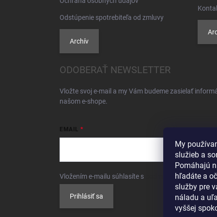
Ochrana osobných údajov
Konta
Odstúpenie spotrebiteľa od zmluvy
Arc
Archív
ODOBERAŤ NEWSLETTER
Vložte svoj e-mail a my Vám budeme zasielať inform
našom e-shope.
EMAIL
My používam
služieb a so
Pomáhajú n
hľadáte a o
Vložením e-mailu súhlasíte s
podmienkami ochrany 
služby pre 
Prihlásiť sa
náladu a uľa
vyššej spoko