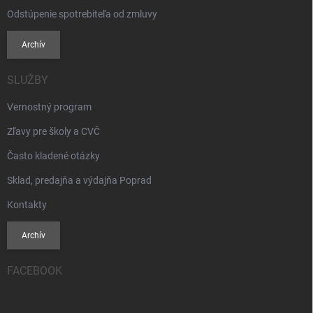
u
Odstúpenie spotrebiteľa od zmluvy
Archív
SLUŽBY
Vernostný program
Zľavy pre školy a CVČ
Často kladené otázky
Sklad, predajňa a výdajňa Poprad
Kontakty
Archív
FACEBOOK