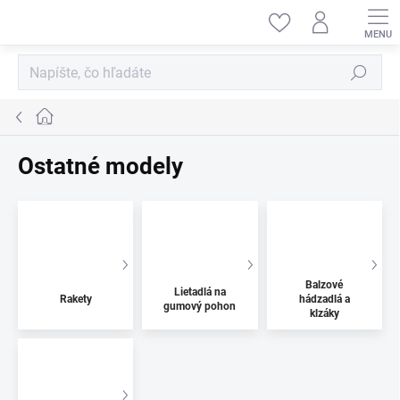
Prejsť
na
obsah
Hľadať
Domov
Ostatné modely
Balzové
Lietadlá na
Rakety
hádzadlá a
gumový pohon
klzáky