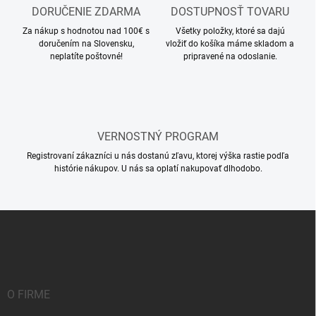
v
DORUČENIE ZDARMA
DOSTUPNOSŤ TOVARU
ý
Za nákup s hodnotou nad 100€ s
Všetky položky, ktoré sa dajú
p
doručením na Slovensku,
vložiť do košíka máme skladom a
i
neplatíte poštovné!
pripravené na odoslanie.
s
u
VERNOSTNÝ PROGRAM
Registrovaní zákazníci u nás dostanú zľavu, ktorej výška rastie podľa
histórie nákupov. U nás sa oplatí nakupovať dlhodobo.
Z
á
p
ä
t
i
O FIRME
e