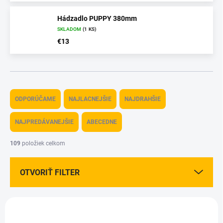
Hádzadlo PUPPY 380mm
SKLADOM
(1 KS)
€13
R
a
ODPORÚČAME
NAJLACNEJŠIE
NAJDRAHŠIE
d
e
NAJPREDÁVANEJŠIE
ABECEDNE
n
i
109
položiek celkom
e
p
OTVORIŤ FILTER
r
o
d
V
u
ý
k