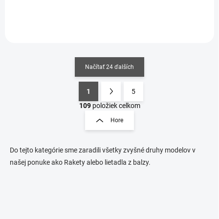
Načítať 24 ďalších
1
5
O
S
v
t
109
položiek celkom
l
r
Hore
á
á
d
n
a
k
c
Do tejto kategórie sme zaradili všetky zvyšné druhy modelov v
o
i
našej ponuke ako Rakety alebo lietadla z balzy.
e
v
p
a
r
n
v
i
k
e
y