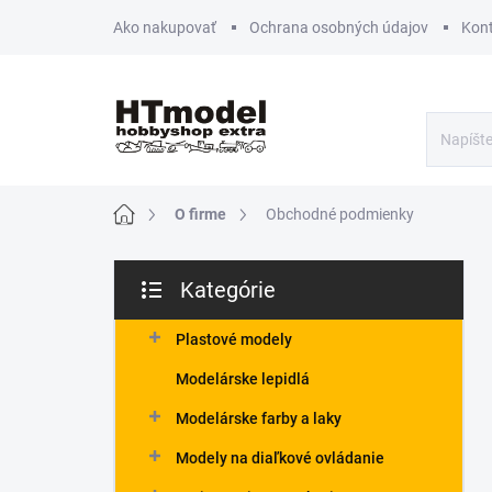
Prejsť
Ako nakupovať
Ochrana osobných údajov
Kon
na
obsah
Domov
O firme
Obchodné podmienky
B
Kategórie
o
Preskočiť
č
kategórie
n
Plastové modely
ý
Modelárske lepidlá
p
a
Modelárske farby a laky
n
Modely na diaľkové ovládanie
e
l