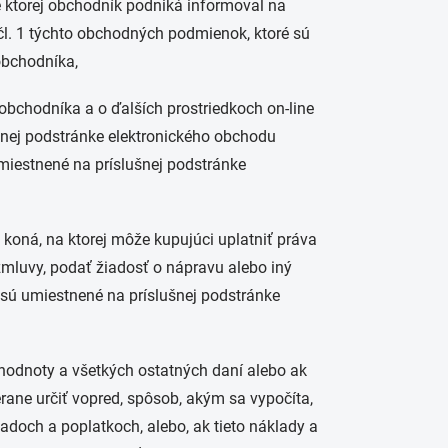
 ktorej obchodník podniká informoval na
čl. 1 týchto obchodných podmienok, ktoré sú
obchodníka,
 obchodníka a o ďalších prostriedkoch on-line
nej podstránke elektronického obchodu
miestnené na príslušnej podstránke
koná, na ktorej môže kupujúci uplatniť práva
zmluvy, podať žiadosť o nápravu alebo iný
 sú umiestnené na príslušnej podstránke
 hodnoty a všetkých ostatných daní alebo ak
ne určiť vopred, spôsob, akým sa vypočíta,
adoch a poplatkoch, alebo, ak tieto náklady a