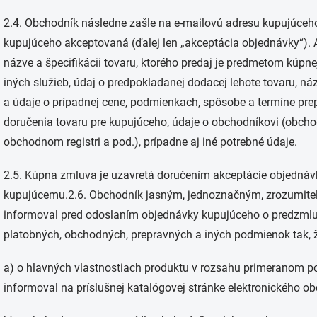
2.4. Obchodník následne zašle na e-mailovú adresu kupujúceho
kupujúceho akceptovaná (ďalej len „akceptácia objednávky“).
názve a špecifikácii tovaru, ktorého predaj je predmetom kúpne
iných služieb, údaj o predpokladanej dodacej lehote tovaru, n
a údaje o prípadnej cene, podmienkach, spôsobe a termíne pr
doručenia tovaru pre kupujúceho, údaje o obchodníkovi (obchod
obchodnom registri a pod.), prípadne aj iné potrebné údaje.
2.5. Kúpna zmluva je uzavretá doručením akceptácie objednávk
kupujúcemu.2.6. Obchodník jasným, jednoznačným, zrozumi
informoval pred odoslaním objednávky kupujúceho o predzmluv
platobných, obchodných, prepravných a iných podmienok tak, 
a) o hlavných vlastnostiach produktu v rozsahu primeranom p
informoval na príslušnej katalógovej stránke elektronického 