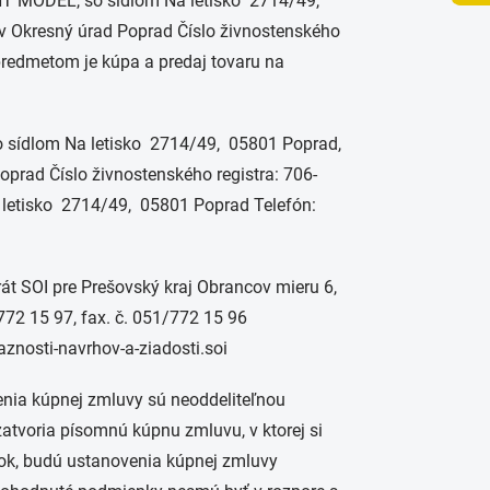
 HT MODEL, so sídlom Na letisko 2714/49,
 v Okresný úrad Poprad Číslo živnostenského
 predmetom je kúpa a predaj tovaru na
o sídlom Na letisko 2714/49, 05801 Poprad,
prad Číslo živnostenského registra: 706-
letisko 2714/49, 05801 Poprad Telefón:
át SOI pre Prešovský kraj Obrancov mieru 6,
/772 15 97, fax. č. 051/772 15 96
znosti-navrhov-a-ziadosti.soi
enia kúpnej zmluvy sú neoddeliteľnou
atvoria písomnú kúpnu zmluvu, v ktorej si
k, budú ustanovenia kúpnej zmluvy