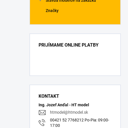
Stavba modelov na zákazku
Značky
PRIJÍMAME ONLINE PLATBY
KONTAKT
Ing. Jozef Anďal - HT model
htmodel
@
htmodel.sk
00421 52 7768212 Po-Pia: 09:00-
17:00