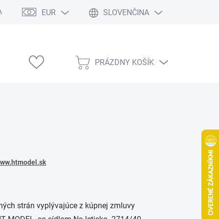
EUR
SLOVENČINA
Modelárske výstavy
PRÁZDNY KOŠÍK
NÁKUPNÝ
KOŠÍK
ww.htmodel.sk
ých strán vyplývajúce z kúpnej zmluvy