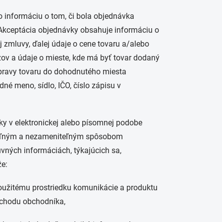
 informáciu o tom, či bola objednávka
 Akceptácia objednávky obsahuje informáciu o
j zmluvy, ďalej údaje o cene tovaru a/alebo
ázov a údaje o mieste, kde má byť tovar dodaný
epravy tovaru do dohodnutého miesta
né meno, sídlo, IČO, číslo zápisu v
y v elektronickej alebo písomnej podobe
teľným a nezameniteľným spôsobom
ných informáciách, týkajúcich sa,
že:
oužitému prostriedku komunikácie a produktu
obchodu obchodníka,