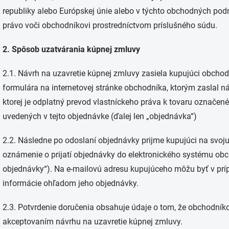
republiky alebo Európskej únie alebo v týchto obchodných pod
právo voči obchodníkovi prostredníctvom príslušného súdu.
2. Spôsob uzatvárania kúpnej zmluvy
2.1. Návrh na uzavretie kúpnej zmluvy zasiela kupujúci obcho
formulára na internetovej stránke obchodníka, ktorým zaslal 
ktorej je odplatný prevod vlastníckeho práva k tovaru označe
uvedených v tejto objednávke (ďalej len „objednávka“)
2.2. Následne po odoslaní objednávky prijme kupujúci na svo
oznámenie o prijatí objednávky do elektronického systému obch
objednávky“). Na e-mailovú adresu kupujúceho môžu byť v príp
informácie ohľadom jeho objednávky.
2.3. Potvrdenie doručenia obsahuje údaje o tom, že obchodníko
akceptovaním návrhu na uzavretie kúpnej zmluvy.