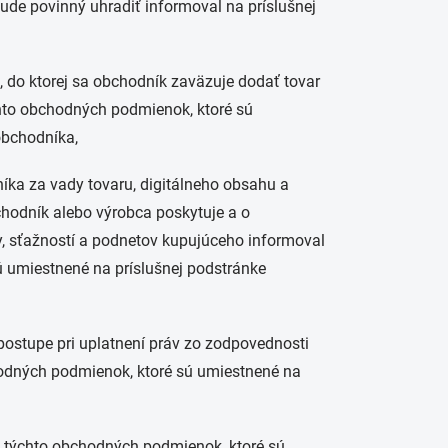
bude povinný uhradiť informoval na príslušnej
 do ktorej sa obchodník zaväzuje dodať tovar
chto obchodných podmienok, ktoré sú
obchodníka,
níka za vady tovaru, digitálneho obsahu a
bchodník alebo výrobca poskytuje a o
, sťažností a podnetov kupujúceho informoval
ú umiestnené na príslušnej podstránke
 postupe pri uplatnení práv zo zodpovednosti
hodných podmienok, ktoré sú umiestnené na
h týchto obchodných podmienok, ktoré sú