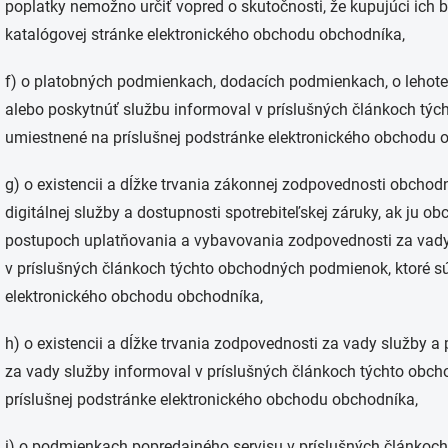
poplatky nemožno určiť vopred o skutočnosti, že kupujúci ich 
katalógovej stránke elektronického obchodu obchodníka,
f) o platobných podmienkach, dodacích podmienkach, o lehote,
alebo poskytnúť službu informoval v príslušných článkoch tý
umiestnené na príslušnej podstránke elektronického obchodu 
g) o existencii a dĺžke trvania zákonnej zodpovednosti obchod
digitálnej služby a dostupnosti spotrebiteľskej záruky, ak ju o
postupoch uplatňovania a vybavovania zodpovednosti za vady
v príslušných článkoch týchto obchodných podmienok, ktoré s
elektronického obchodu obchodníka,
h) o existencii a dĺžke trvania zodpovednosti za vady služby a
za vady služby informoval v príslušných článkoch týchto obc
príslušnej podstránke elektronického obchodu obchodníka,
i) o podmienkach popredajného servisu v príslušných článkoc