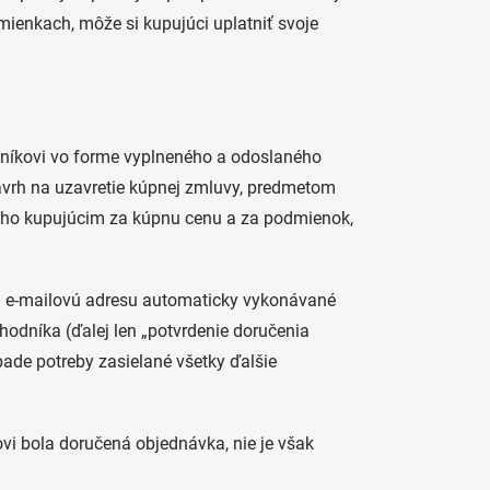
mienkach, môže si kupujúci uplatniť svoje
dníkovi vo forme vyplneného a odoslaného
návrh na uzavretie kúpnej zmluvy, predmetom
ného kupujúcim za kúpnu cenu a za podmienok,
ju e-mailovú adresu automaticky vykonávané
odníka (ďalej len „potvrdenie doručenia
ade potreby zasielané všetky ďalšie
vi bola doručená objednávka, nie je však