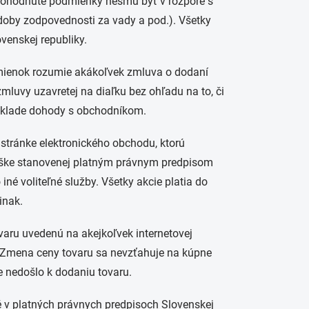
ohodnuté podmienky nesmú byť v rozpore s
 doby zodpovednosti za vady a pod.). Všetky
venskej republiky.
mienok rozumie akákoľvek zmluva o dodaní
mluvy uzavretej na diaľku bez ohľadu na to, či
áklade dohody s obchodníkom.
 stránke elektronického obchodu, ktorú
výške stanovenej platným právnym predpisom
né voliteľné služby. Všetky akcie platia do
inak.
varu uvedenú na akejkoľvek internetovej
. Zmena ceny tovaru sa nevzťahuje na kúpne
e nedošlo k dodaniu tovaru.
é v platných právnych predpisoch Slovenskej