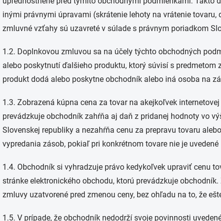
uprednostnené pred týmito obchodnými podmienkami. Takto d
inými právnymi úpravami (skrátenie lehoty na vrátenie tovaru,
zmluvné vzťahy sú uzavreté v súlade s právnym poriadkom Slo
1.2. Doplnkovou zmluvou sa na účely týchto obchodných pod
alebo poskytnutí ďalšieho produktu, ktorý súvisí s predmetom z
produkt dodá alebo poskytne obchodník alebo iná osoba na z
1.3. Zobrazená kúpna cena za tovar na akejkoľvek internetovej
prevádzkuje obchodník zahŕňa aj daň z pridanej hodnoty vo 
Slovenskej republiky a nezahŕňa cenu za prepravu tovaru alebo i
vypredania zásob, pokiaľ pri konkrétnom tovare nie je uvedené 
1.4. Obchodník si vyhradzuje právo kedykoľvek upraviť cenu to
stránke elektronického obchodu, ktorú prevádzkuje obchodník
zmluvy uzatvorené pred zmenou ceny, bez ohľadu na to, že ešt
1.5. V prípade, že obchodník nedodrží svoje povinnosti uveden