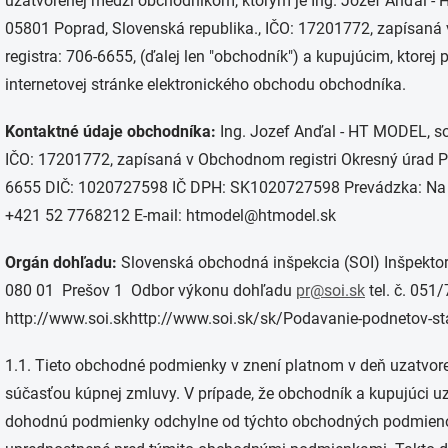
uzatvorenej medzi obchodníkom, ktorým je Ing. Jozef Anďal -
05801 Poprad, Slovenská republika., IČO: 17201772, zapísaná
registra: 706-6655, (ďalej len "obchodník") a kupujúcim, ktorej
internetovej stránke elektronického obchodu obchodníka.
Kontaktné údaje obchodníka:
Ing. Jozef Anďal - HT MODEL, s
IČO: 17201772, zapísaná v Obchodnom registri Okresný úrad Po
6655 DIČ: 1020727598 IČ DPH: SK1020727598 Prevádzka: Na 
+421 52 7768212 E-mail: htmodel@htmodel.sk
Orgán dohľadu:
Slovenská obchodná inšpekcia (SOI) Inšpektor
080 01 Prešov 1 Odbor výkonu dohľadu
pr@soi.sk
tel. č. 051
http://www.soi.skhttp://www.soi.sk/sk/Podavanie-podnetov-sta
1.1. Tieto obchodné podmienky v znení platnom v deň uzatvor
súčasťou kúpnej zmluvy. V prípade, že obchodník a kupujúci uz
dohodnú podmienky odchylne od týchto obchodných podmieno