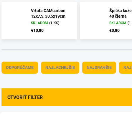
Vrtuľa CAMcarbon
Špička kužeľ
12x7,5, 30,5x19cm
40 čierna
SKLADOM
(1 KS)
SKLADOM
(1
€10,80
€0,80
R
a
ODPORÚČAME
NAJLACNEJŠIE
NAJDRAHŠIE
NAJ
d
e
n
i
e
OTVORIŤ FILTER
p
r
V
o
ý
AKCIA
d
4201232
42
p
u
VÝPREDAJ