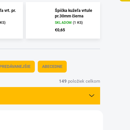
a vrt. pr.
Špička kužeľa vrtule
pr.30mm čierna
 KS)
SKLADOM
(1 KS)
€0,65
PREDÁVANEJŠIE
ABECEDNE
149
položiek celkom
AKCIA
02400
4301030
VÝPREDAJ