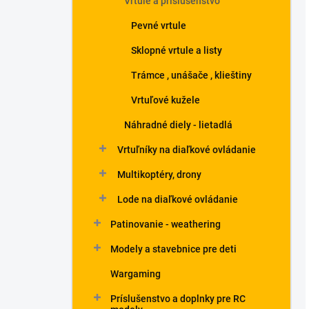
Vrtule a príslušenstvo
Pevné vrtule
Sklopné vrtule a listy
Trámce , unášače , klieštiny
Vrtuľové kužele
Náhradné diely - lietadlá
Vrtuľníky na diaľkové ovládanie
Multikoptéry, drony
Lode na diaľkové ovládanie
Patinovanie - weathering
Modely a stavebnice pre deti
Wargaming
Príslušenstvo a doplnky pre RC