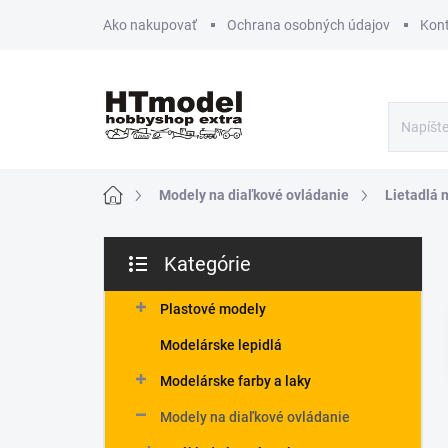
Prejsť
Ako nakupovať
Ochrana osobných údajov
Kon
na
obsah
Domov
Modely na diaľkové ovládanie
Lietadlá 
B
Kategórie
o
Preskočiť
č
kategórie
n
Plastové modely
ý
Modelárske lepidlá
p
a
Modelárske farby a laky
n
Modely na diaľkové ovládanie
e
l