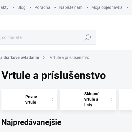
takty
Blog
Poradňa
Napíšte nám
Moja objednávka
Hľadať
na diaľkové ovládanie
Vrtule a príslušenstvo
Vrtule a príslušenstvo
Sklopné
Pevné
vrtule a
vrtule
listy
Najpredávanejšie