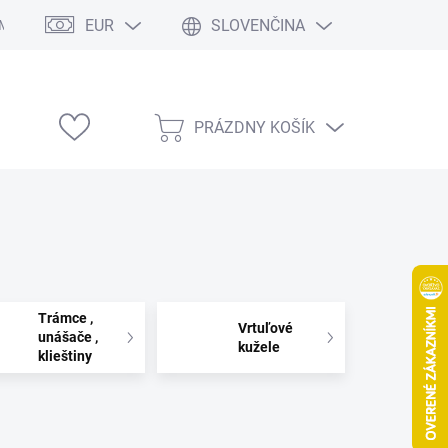
EUR
SLOVENČINA
Modelárske výstavy
PRÁZDNY KOŠÍK
NÁKUPNÝ
KOŠÍK
Trámce ,
Vrtuľové
unášače ,
kužele
klieštiny