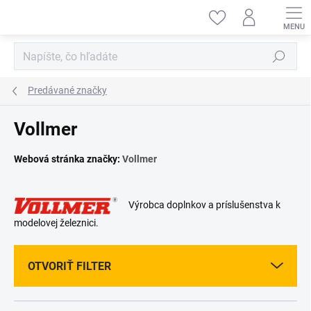
Prejsť
na
obsah
Hľadať
Predávané značky
Vollmer
Webová stránka značky:
Vollmer
Výrobca doplnkov a príslušenstva k
modelovej železnici.
OTVORIŤ FILTER