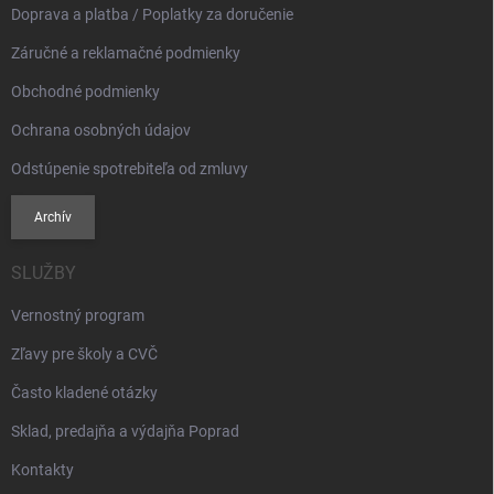
k
Doprava a platba / Poplatky za doručenie
y
v
Záručné a reklamačné podmienky
ý
p
Obchodné podmienky
i
s
Ochrana osobných údajov
u
Odstúpenie spotrebiteľa od zmluvy
Archív
SLUŽBY
Vernostný program
Zľavy pre školy a CVČ
Často kladené otázky
Sklad, predajňa a výdajňa Poprad
Kontakty