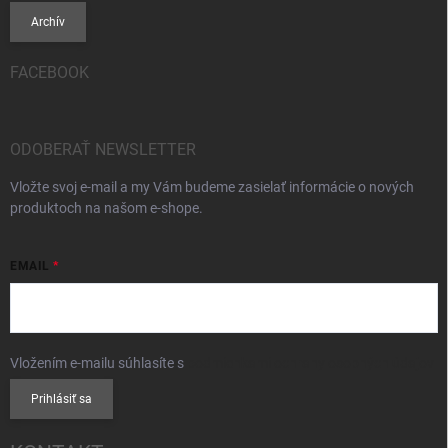
Archív
FACEBOOK
ODOBERAŤ NEWSLETTER
Vložte svoj e-mail a my Vám budeme zasielať informácie o nových
produktoch na našom e-shope.
EMAIL
Vložením e-mailu súhlasíte s
podmienkami ochrany osobných údajov
Prihlásiť sa