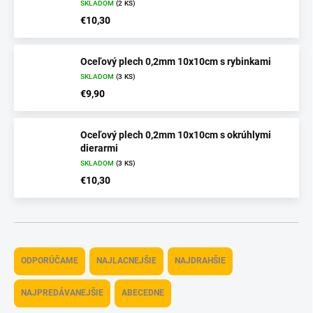
SKLADOM
(2 KS)
€10,30
Oceľový plech 0,2mm 10x10cm s rybinkami
SKLADOM
(3 KS)
€9,90
Oceľový plech 0,2mm 10x10cm s okrúhlymi
dierarmi
SKLADOM
(3 KS)
€10,30
R
a
ODPORÚČAME
NAJLACNEJŠIE
NAJDRAHŠIE
d
e
NAJPREDÁVANEJŠIE
ABECEDNE
n