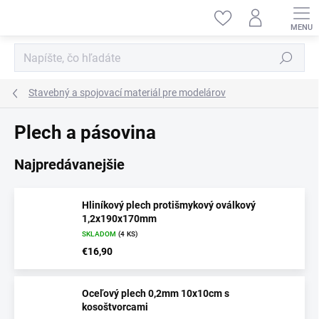
Prejsť
na
obsah
Hľadať
Stavebný a spojovací materiál pre modelárov
Plech a pásovina
Najpredávanejšie
Hliníkový plech protišmykový oválkový
1,2x190x170mm
SKLADOM
(4 KS)
€16,90
Oceľový plech 0,2mm 10x10cm s
kosoštvorcami