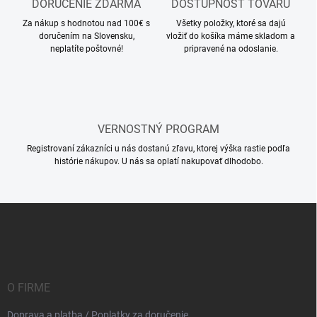
p
DORUČENIE ZDARMA
DOSTUPNOSŤ TOVARU
r
Za nákup s hodnotou nad 100€ s
Všetky položky, ktoré sa dajú
v
doručením na Slovensku,
vložiť do košíka máme skladom a
k
neplatíte poštovné!
pripravené na odoslanie.
y
v
ý
p
i
s
VERNOSTNÝ PROGRAM
u
Registrovaní zákazníci u nás dostanú zľavu, ktorej výška rastie podľa
histórie nákupov. U nás sa oplatí nakupovať dlhodobo.
Z
á
p
ä
t
i
O FIRME
e
Doprava a platba / Poplatky za doručenie