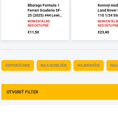
Bburago Formula 1
Kovový mod
Ferrari Scuderia SF-
Land Rover
25 (2025) #44 Lewis
110 1/24 St
Hamilton 1/43
MOMENTÁLNE
MOMENTÁLN
NEDOSTUPNÉ
NEDOSTUPN
€11,50
€23,40
R
a
ODPORÚČAME
NAJLACNEJŠIE
NAJDRAHŠIE
NAJ
d
e
n
i
e
OTVORIŤ FILTER
p
r
V
o
ý
d
7700001
770