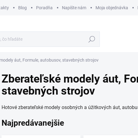
takty
Blog
Poradňa
Napíšte nám
Moja objednávka
Hľadať
modely áut, Formule, autobusov, stavebných strojov
Zberateľské modely áut, Fo
stavebných strojov
Hotové zberateľské modely osobných a úžitkových áut, autobus
Najpredávanejšie