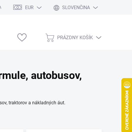
EUR
SLOVENČINA
Modelárske výstavy
PRÁZDNY KOŠÍK
NÁKUPNÝ
KOŠÍK
rmule, autobusov,
ov, traktorov a nákladných áut.