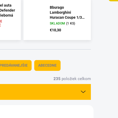
el auta
Bburago
 Defender
Lamborghini
rieborná
Huracan Coupe 1/32
E
zelená
SKLADOM
(1 KS)
É
€10,30
PREDÁVANEJŠIE
ABECEDNE
235
položiek celkom
0001-2
9000287-21