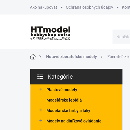
Prejsť
Ako nakupovať
Ochrana osobných údajov
Kon
na
obsah
Domov
Hotové zberateľské modely
Zberateľské 
B
Kategórie
o
Preskočiť
č
kategórie
n
Plastové modely
ý
Modelárske lepidlá
p
a
Modelárske farby a laky
n
Modely na diaľkové ovládanie
e
l