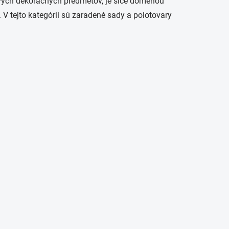
ových dekoračných predmetov, je síce doménou
 V tejto kategórii sú zaradené sady a polotovary