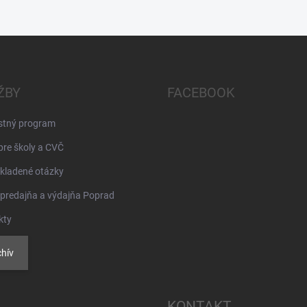
ŽBY
FACEBOOK
stný program
pre školy a CVČ
kladené otázky
 predajňa a výdajňa Poprad
kty
hív
KONTAKT