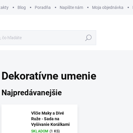
takty
Blog
Poradňa
Napíšte nám
Moja objednávka
Hľadať
Dekoratívne umenie
Najpredávanejšie
Vlčie Maky a Divé
Ruže - Sada na
Vyšívanie Korálkami
SKLADOM
(1 KS)