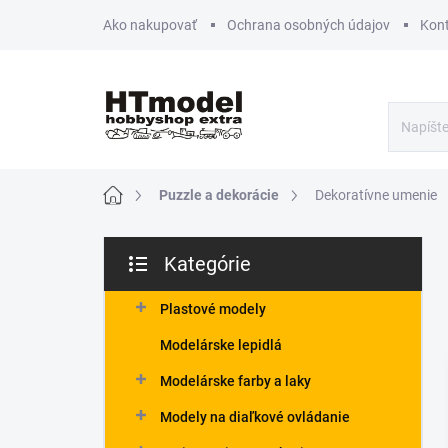
Prejsť
Ako nakupovať
Ochrana osobných údajov
Kon
na
obsah
Domov
Puzzle a dekorácie
Dekoratívne umenie
B
Kategórie
o
Preskočiť
č
kategórie
n
Plastové modely
ý
Modelárske lepidlá
p
a
Modelárske farby a laky
n
Modely na diaľkové ovládanie
e
l