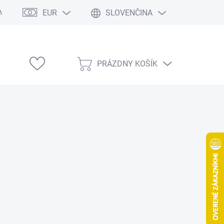
EUR
SLOVENČINA
Modelárske výstavy
PRÁZDNY KOŠÍK
NÁKUPNÝ
KOŠÍK