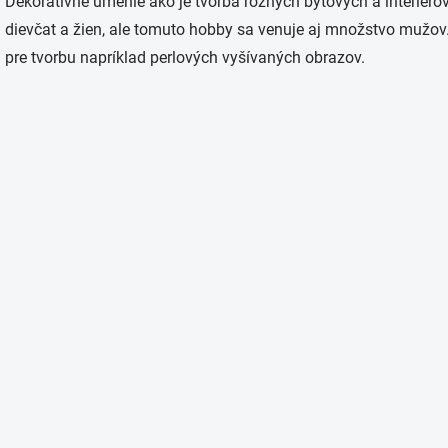
Dekoratívne umenie ako je tvorba rôznych bytových a interiér
l
á
dievčat a žien, ale tomuto hobby sa venuje aj množstvo mužov.
d
pre tvorbu napríklad perlových vyšívaných obrazov.
a
c
i
e
p
r
v
k
y
v
ý
p
i
s
u