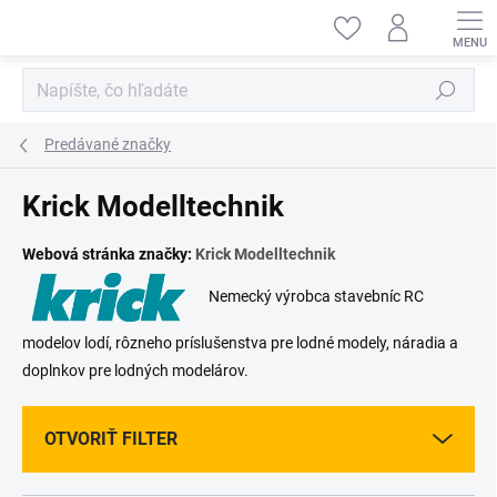
Prejsť
na
obsah
Hľadať
Predávané značky
Krick Modelltechnik
Webová stránka značky:
Krick Modelltechnik
Nemecký výrobca stavebníc RC
modelov lodí, rôzneho príslušenstva pre lodné modely, náradia a
doplnkov pre lodných modelárov.
OTVORIŤ FILTER