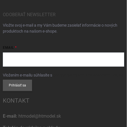
ODOBERAŤ NEWSLETTER
Vložte svoj e-mail a my Vám budeme zasielať informácie o nových
produktoch na našom e-shope.
EMAIL
Vložením e-mailu súhlasíte s
podmienkami ochrany osobných údajov
Prihlásiť sa
KONTAKT
E-mail:
htmodel@htmodel.sk