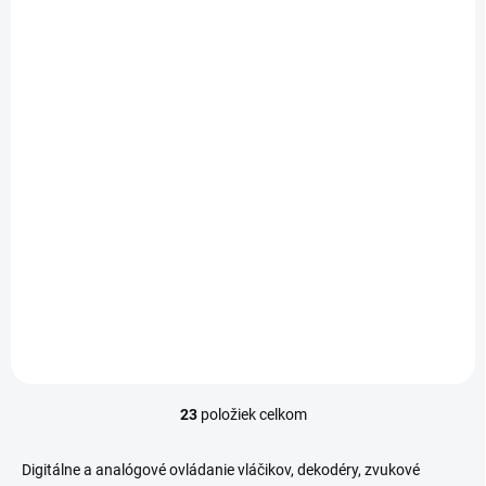
MOMENTÁLNE NEDOSTUPNÉ
Trafo 230/22V DC
32VA pre okruh G
€66,90
€54,39 bez DPH
Detail
23
položiek celkom
O
v
l
Digitálne a analógové ovládanie vláčikov, dekodéry, zvukové
á