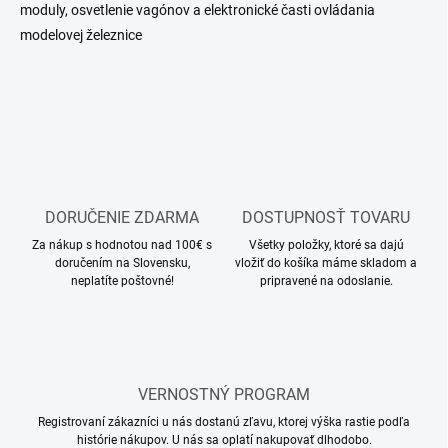
moduly, osvetlenie vagónov a elektronické časti ovládania
d
modelovej železnice
a
c
i
e
p
r
v
k
y
v
DORUČENIE ZDARMA
DOSTUPNOSŤ TOVARU
ý
p
Za nákup s hodnotou nad 100€ s
Všetky položky, ktoré sa dajú
i
doručením na Slovensku,
vložiť do košíka máme skladom a
neplatíte poštovné!
s
pripravené na odoslanie.
u
VERNOSTNÝ PROGRAM
Registrovaní zákazníci u nás dostanú zľavu, ktorej výška rastie podľa
histórie nákupov. U nás sa oplatí nakupovať dlhodobo.