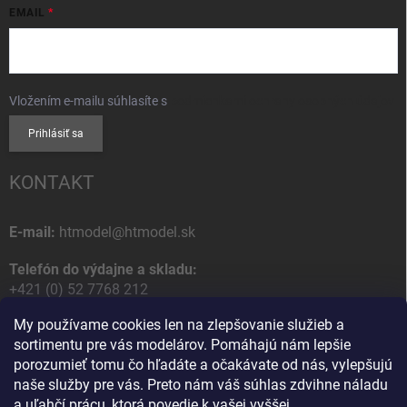
EMAIL
Vložením e-mailu súhlasíte s
podmienkami ochrany osobných údajov
Prihlásiť sa
KONTAKT
E-mail:
htmodel@htmodel.sk
Telefón do výdajne a skladu:
+421 (0) 52 7768 212
My používame cookies len na zlepšovanie služieb a
Poštová / Odberná adresa:
sortimentu pre vás modelárov. Pomáhajú nám lepšie
HT model
porozumieť tomu čo hľadáte a očakávate od nás, vylepšujú
Na letisko 49
naše služby pre vás. Preto nám váš súhlas zdvihne náladu
058 01 Poprad
a uľahčí prácu, ktorá povedie k vašej vyššej
Slovenská Republika