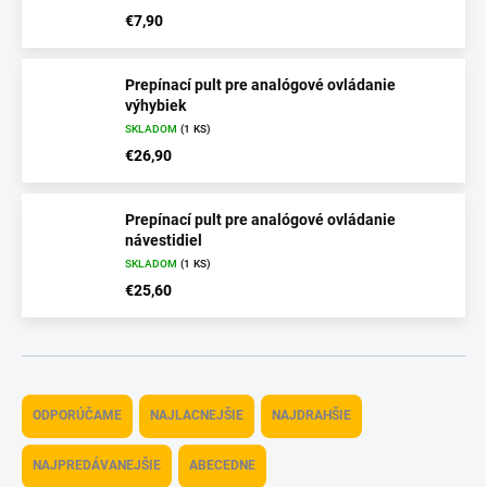
€7,90
Prepínací pult pre analógové ovládanie
výhybiek
SKLADOM
(1 KS)
€26,90
Prepínací pult pre analógové ovládanie
návestidiel
SKLADOM
(1 KS)
€25,60
R
a
ODPORÚČAME
NAJLACNEJŠIE
NAJDRAHŠIE
d
e
NAJPREDÁVANEJŠIE
ABECEDNE
n