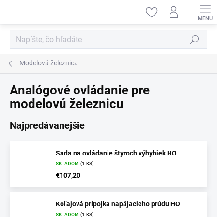
Prejsť
na
obsah
Hľadať
Modelová železnica
Analógové ovládanie pre
modelovú železnicu
Najpredávanejšie
Sada na ovládanie štyroch výhybiek HO
SKLADOM
(1 KS)
€107,20
Koľajová prípojka napájacieho prúdu HO
SKLADOM
(1 KS)