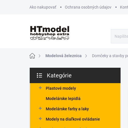
Prejsť
Ako nakupovať
Ochrana osobných údajov
Kon
na
obsah
Domov
Modelová železnica
Domčeky a stavby pr
B
Kategórie
o
Preskočiť
č
kategórie
n
Plastové modely
ý
Modelárske lepidlá
p
a
Modelárske farby a laky
n
Modely na diaľkové ovládanie
e
l