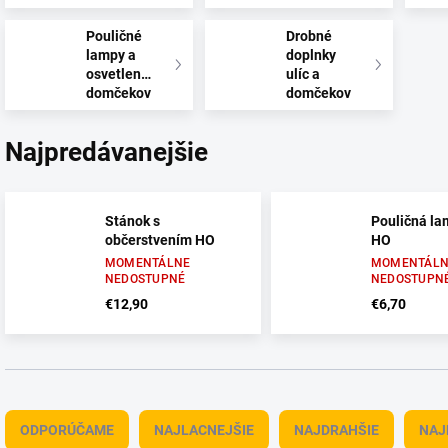
Pouličné
Drobné
lampy a
doplnky
osvetlenie
ulíc a
domčekov
domčekov
Najpredávanejšie
Stánok s
Pouličná l
občerstvením HO
HO
MOMENTÁLNE
MOMENTÁLN
NEDOSTUPNÉ
NEDOSTUPN
€12,90
€6,70
R
a
ODPORÚČAME
NAJLACNEJŠIE
NAJDRAHŠIE
NAJ
d