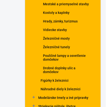
Mestské a priemyselné stavby
Kostoly a kaplnky
Hrady, zámky, turizmus
Vidiecke stavby
Železničné mosty
Železničné tunely
Pouličné lampy a osvetlenie
domčekov
Drobné doplnky ulíc a
domčekov
Figúrky k železnici
Náhradné diely k železnici
Modelárske tmely a iné prípravky
Striekacie pištole, štetce,