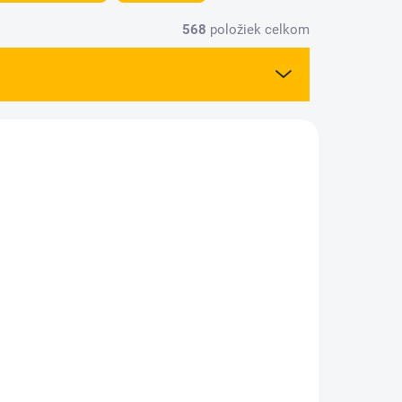
568
položiek celkom
13015
8513030
KLADOM
SKLADOM
(4 KS)
(1 KS)
e 18
Ohrada pre dobytok 12
ks (100 cm) HO