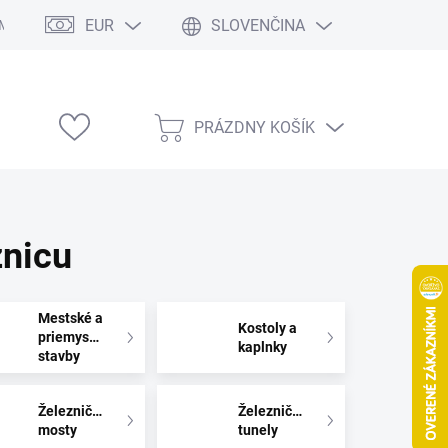
EUR
SLOVENČINA
Modelárske výstavy
PRÁZDNY KOŠÍK
NÁKUPNÝ
KOŠÍK
znicu
Mestské a
Kostoly a
priemyselné
kaplnky
stavby
Železničné
Železničné
mosty
tunely