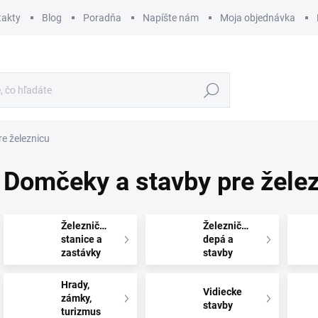
takty
Blog
Poradňa
Napíšte nám
Moja objednávka
Hľadať
e železnicu
Domčeky a stavby pre žele
Železničné
Železničné
stanice a
depá a
zastávky
stavby
Hrady,
Vidiecke
zámky,
stavby
turizmus