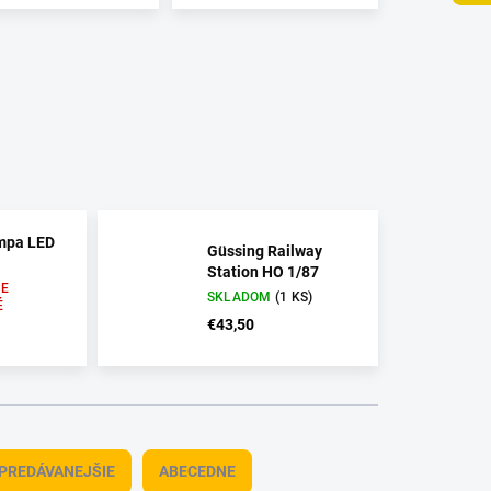
ampa LED
Güssing Railway
Station HO 1/87
E
SKLADOM
(1 KS)
É
€43,50
PREDÁVANEJŠIE
ABECEDNE